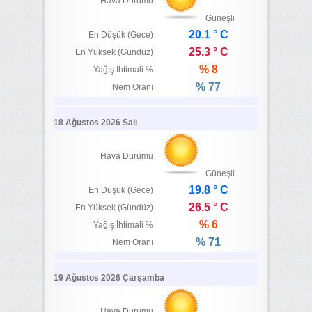
Hava Durumu
Güneşli
20.1 ° C
En Düşük (Gece)
25.3 ° C
En Yüksek (Gündüz)
% 8
Yağış İhtimali %
% 77
Nem Oranı
18 Ağustos 2026 Salı
Hava Durumu
Güneşli
19.8 ° C
En Düşük (Gece)
26.5 ° C
En Yüksek (Gündüz)
% 6
Yağış İhtimali %
% 71
Nem Oranı
19 Ağustos 2026 Çarşamba
Hava Durumu