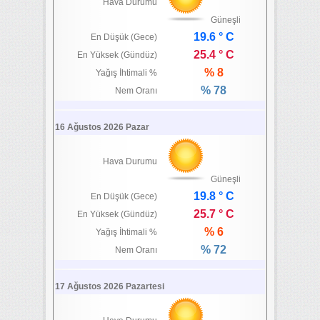
Hava Durumu
Güneşli
19.6 ° C
En Düşük (Gece)
25.4 ° C
En Yüksek (Gündüz)
% 8
Yağış İhtimali %
% 78
Nem Oranı
16 Ağustos 2026 Pazar
Hava Durumu
Güneşli
19.8 ° C
En Düşük (Gece)
25.7 ° C
En Yüksek (Gündüz)
% 6
Yağış İhtimali %
% 72
Nem Oranı
17 Ağustos 2026 Pazartesi