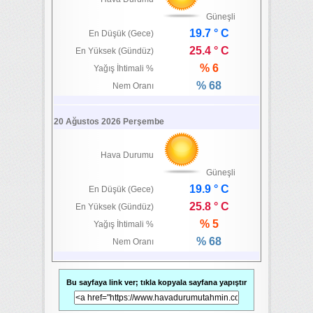
Güneşli
19.7 ° C
En Düşük (Gece)
25.4 ° C
En Yüksek (Gündüz)
% 6
Yağış İhtimali %
% 68
Nem Oranı
20 Ağustos 2026 Perşembe
Hava Durumu
Güneşli
19.9 ° C
En Düşük (Gece)
25.8 ° C
En Yüksek (Gündüz)
% 5
Yağış İhtimali %
% 68
Nem Oranı
Bu sayfaya link ver; tıkla kopyala sayfana yapıştır