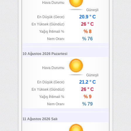
Hava Durumu
Güneşli
20.9 ° C
En Düşük (Gece)
26 ° C
En Yüksek (Gündüz)
% 8
Yağış İhtimali %
% 76
Nem Oranı
10 Ağustos 2026 Pazartesi
Hava Durumu
Güneşli
21.2 ° C
En Düşük (Gece)
26 ° C
En Yüksek (Gündüz)
% 9
Yağış İhtimali %
% 79
Nem Oranı
11 Ağustos 2026 Salı