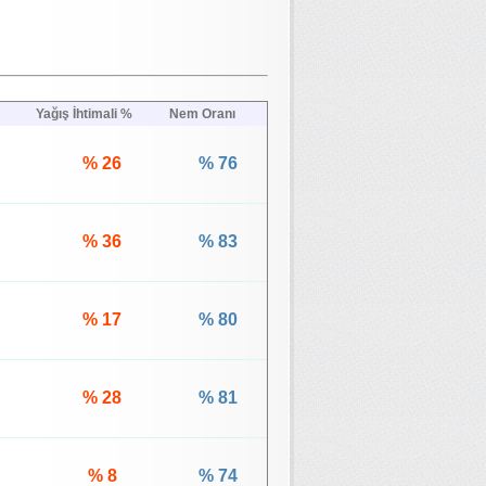
Yağış İhtimali %
Nem Oranı
% 26
% 76
% 36
% 83
% 17
% 80
% 28
% 81
% 8
% 74