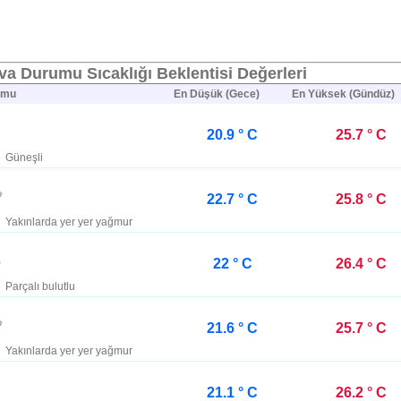
a Durumu Sıcaklığı Beklentisi Değerleri
umu
En Düşük (Gece)
En Yüksek (Gündüz)
20.9 ° C
25.7 ° C
Güneşli
22.7 ° C
25.8 ° C
Yakınlarda yer yer yağmur
22 ° C
26.4 ° C
Parçalı bulutlu
21.6 ° C
25.7 ° C
Yakınlarda yer yer yağmur
21.1 ° C
26.2 ° C