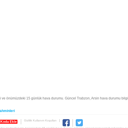
i ve önümüzdeki 15 günlük hava durumu. Güncel Trabzon, Arsin hava durumu bilgi
ahminleri
Gizlilik Kullanım Koşulları
 Kodu Ekle