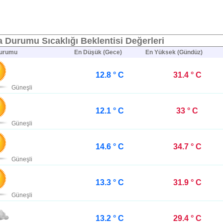
 Durumu Sıcaklığı Beklentisi Değerleri
urumu
En Düşük (Gece)
En Yüksek (Gündüz)
12.8 ° C
31.4 ° C
Güneşli
12.1 ° C
33 ° C
Güneşli
14.6 ° C
34.7 ° C
Güneşli
13.3 ° C
31.9 ° C
Güneşli
13.2 ° C
29.4 ° C