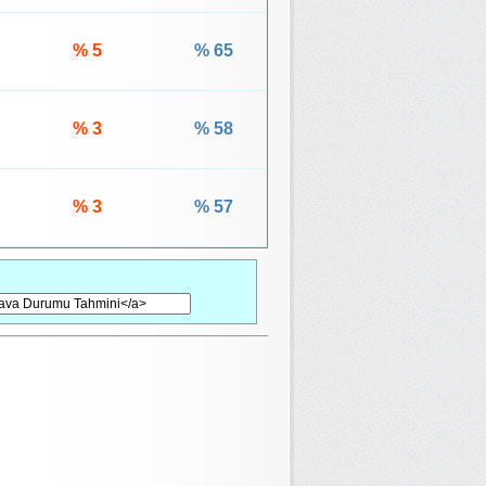
% 5
% 65
% 3
% 58
% 3
% 57