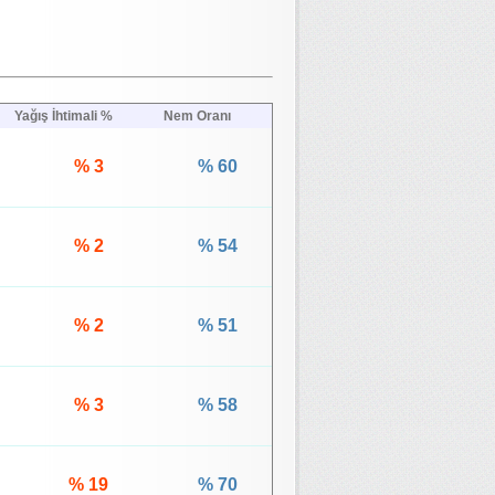
Yağış İhtimali %
Nem Oranı
% 3
% 60
% 2
% 54
% 2
% 51
% 3
% 58
% 19
% 70