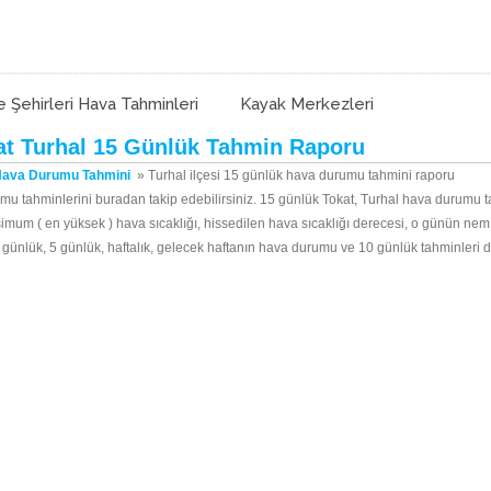
e Şehirleri Hava Tahminleri
Kayak Merkezleri
at Turhal 15 Günlük Tahmin Raporu
Hava Durumu Tahmini
»
Turhal ilçesi 15 günlük hava durumu tahmini raporu
umu tahminlerini buradan takip edebilirsiniz. 15 günlük Tokat, Turhal hava durumu t
simum ( en yüksek ) hava sıcaklığı, hissedilen hava sıcaklığı derecesi, o günün ne
n 3 günlük, 5 günlük, haftalık, gelecek haftanın hava durumu ve 10 günlük tahminleri 