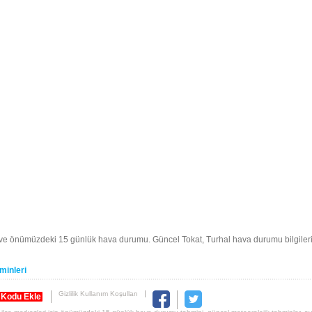
 ve önümüzdeki 15 günlük hava durumu. Güncel Tokat, Turhal hava durumu bilgile
minleri
Gizlilik Kullanım Koşulları
 Kodu Ekle