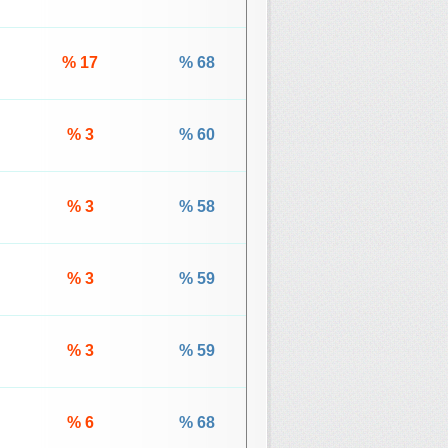
% 17
% 68
% 3
% 60
% 3
% 58
% 3
% 59
% 3
% 59
% 6
% 68