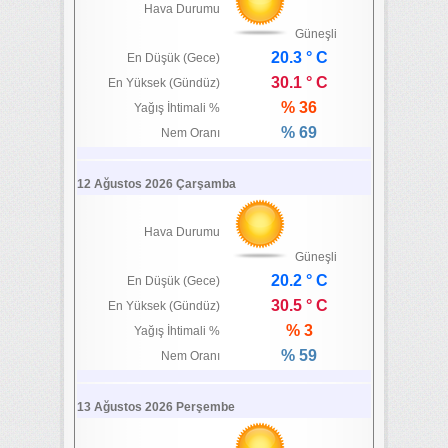
Hava Durumu
Güneşli
20.3 ° C
En Düşük (Gece)
30.1 ° C
En Yüksek (Gündüz)
% 36
Yağış İhtimali %
% 69
Nem Oranı
12 Ağustos 2026 Çarşamba
Hava Durumu
Güneşli
20.2 ° C
En Düşük (Gece)
30.5 ° C
En Yüksek (Gündüz)
% 3
Yağış İhtimali %
% 59
Nem Oranı
13 Ağustos 2026 Perşembe