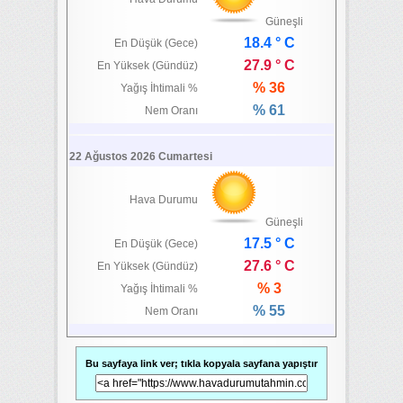
Güneşli
18.4 ° C
En Düşük (Gece)
27.9 ° C
En Yüksek (Gündüz)
% 36
Yağış İhtimali %
% 61
Nem Oranı
22 Ağustos 2026 Cumartesi
Hava Durumu
Güneşli
17.5 ° C
En Düşük (Gece)
27.6 ° C
En Yüksek (Gündüz)
% 3
Yağış İhtimali %
% 55
Nem Oranı
Bu sayfaya link ver; tıkla kopyala sayfana yapıştır