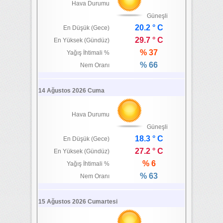
Hava Durumu
Güneşli
20.2 ° C
En Düşük (Gece)
29.7 ° C
En Yüksek (Gündüz)
% 37
Yağış İhtimali %
% 66
Nem Oranı
14 Ağustos 2026 Cuma
Hava Durumu
Güneşli
18.3 ° C
En Düşük (Gece)
27.2 ° C
En Yüksek (Gündüz)
% 6
Yağış İhtimali %
% 63
Nem Oranı
15 Ağustos 2026 Cumartesi