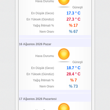
Hava Durumu
Güneşli
17.3 ° C
En Düşük (Gece)
27.3 ° C
En Yüksek (Gündüz)
% 17
Yağış İhtimali %
% 67
Nem Oranı
16 Ağustos 2026 Pazar
Hava Durumu
Güneşli
18.7 ° C
En Düşük (Gece)
28.4 ° C
En Yüksek (Gündüz)
% 7
Yağış İhtimali %
% 73
Nem Oranı
17 Ağustos 2026 Pazartesi