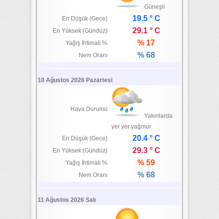
Güneşli
19.5 ° C
En Düşük (Gece)
29.1 ° C
En Yüksek (Gündüz)
% 17
Yağış İhtimali %
% 68
Nem Oranı
10 Ağustos 2026 Pazartesi
Hava Durumu
Yakınlarda
yer yer yağmur
20.4 ° C
En Düşük (Gece)
29.3 ° C
En Yüksek (Gündüz)
% 59
Yağış İhtimali %
% 68
Nem Oranı
11 Ağustos 2026 Salı