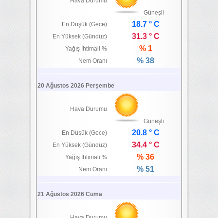
Hava Durumu
Güneşli
18.7 ° C
En Düşük (Gece)
31.3 ° C
En Yüksek (Gündüz)
% 1
Yağış İhtimali %
% 38
Nem Oranı
20 Ağustos 2026 Perşembe
Hava Durumu
Güneşli
20.8 ° C
En Düşük (Gece)
34.4 ° C
En Yüksek (Gündüz)
% 36
Yağış İhtimali %
% 51
Nem Oranı
21 Ağustos 2026 Cuma
Hava Durumu