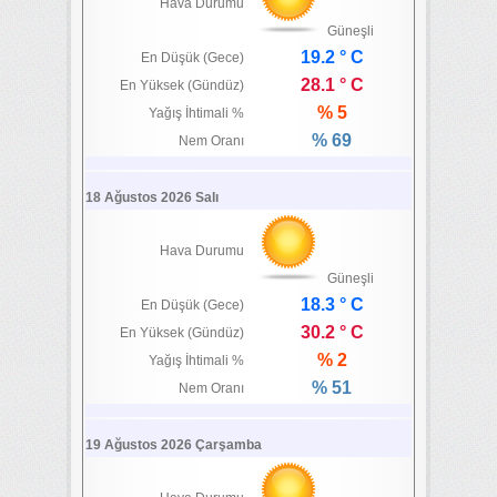
Hava Durumu
Güneşli
19.2 ° C
En Düşük (Gece)
28.1 ° C
En Yüksek (Gündüz)
% 5
Yağış İhtimali %
% 69
Nem Oranı
18 Ağustos 2026 Salı
Hava Durumu
Güneşli
18.3 ° C
En Düşük (Gece)
30.2 ° C
En Yüksek (Gündüz)
% 2
Yağış İhtimali %
% 51
Nem Oranı
19 Ağustos 2026 Çarşamba