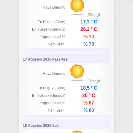
Hava Durumu
Güneşli
17.3 ° C
En Düşük (Gece)
26.2 ° C
En Yüksek (Gündüz)
% 10
Yağış İhtimali %
% 78
Nem Oranı
17 Ağustos 2026 Pazartesi
Hava Durumu
Güneşli
18.5 ° C
En Düşük (Gece)
26 ° C
En Yüksek (Gündüz)
% 67
Yağış İhtimali %
% 80
Nem Oranı
18 Ağustos 2026 Salı