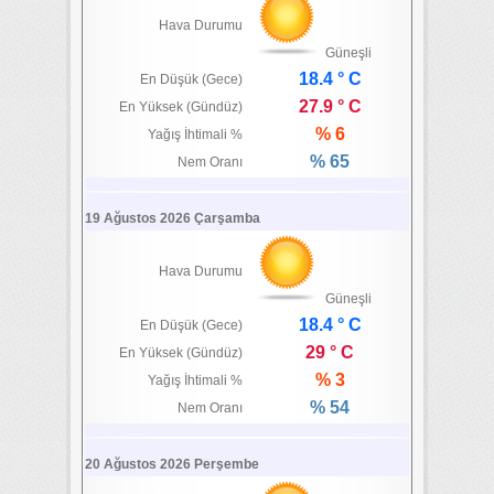
Hava Durumu
Güneşli
18.4 ° C
En Düşük (Gece)
27.9 ° C
En Yüksek (Gündüz)
% 6
Yağış İhtimali %
% 65
Nem Oranı
19 Ağustos 2026 Çarşamba
Hava Durumu
Güneşli
18.4 ° C
En Düşük (Gece)
29 ° C
En Yüksek (Gündüz)
% 3
Yağış İhtimali %
% 54
Nem Oranı
20 Ağustos 2026 Perşembe