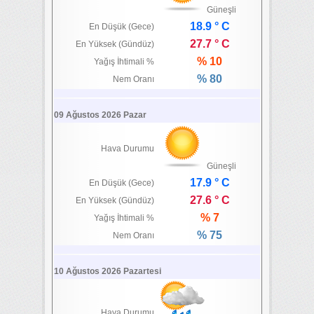
Güneşli
18.9 ° C
En Düşük (Gece)
27.7 ° C
En Yüksek (Gündüz)
% 10
Yağış İhtimali %
% 80
Nem Oranı
09 Ağustos 2026 Pazar
Hava Durumu
Güneşli
17.9 ° C
En Düşük (Gece)
27.6 ° C
En Yüksek (Gündüz)
% 7
Yağış İhtimali %
% 75
Nem Oranı
10 Ağustos 2026 Pazartesi
Hava Durumu