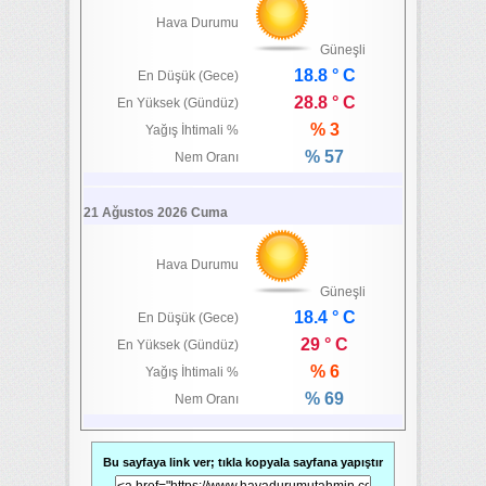
Hava Durumu
Güneşli
18.8 ° C
En Düşük (Gece)
28.8 ° C
En Yüksek (Gündüz)
% 3
Yağış İhtimali %
% 57
Nem Oranı
21 Ağustos 2026 Cuma
Hava Durumu
Güneşli
18.4 ° C
En Düşük (Gece)
29 ° C
En Yüksek (Gündüz)
% 6
Yağış İhtimali %
% 69
Nem Oranı
Bu sayfaya link ver; tıkla kopyala sayfana yapıştır