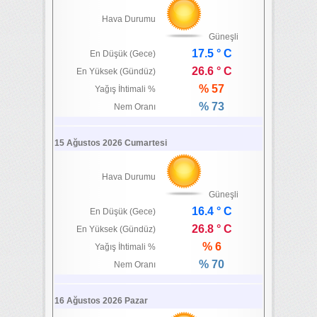
Hava Durumu
Güneşli
17.5 ° C
En Düşük (Gece)
26.6 ° C
En Yüksek (Gündüz)
% 57
Yağış İhtimali %
% 73
Nem Oranı
15 Ağustos 2026 Cumartesi
Hava Durumu
Güneşli
16.4 ° C
En Düşük (Gece)
26.8 ° C
En Yüksek (Gündüz)
% 6
Yağış İhtimali %
% 70
Nem Oranı
16 Ağustos 2026 Pazar