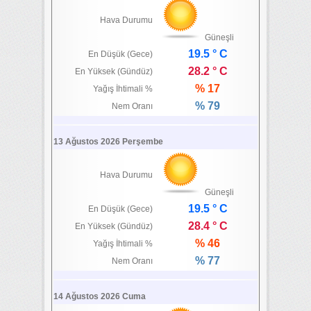
Hava Durumu
Güneşli
19.5 ° C
En Düşük (Gece)
28.2 ° C
En Yüksek (Gündüz)
% 17
Yağış İhtimali %
% 79
Nem Oranı
13 Ağustos 2026 Perşembe
Hava Durumu
Güneşli
19.5 ° C
En Düşük (Gece)
28.4 ° C
En Yüksek (Gündüz)
% 46
Yağış İhtimali %
% 77
Nem Oranı
14 Ağustos 2026 Cuma