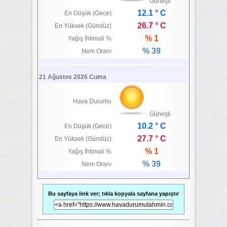
Güneşli
12.1 ° C
En Düşük (Gece)
26.7 ° C
En Yüksek (Gündüz)
% 1
Yağış İhtimali %
% 39
Nem Oranı
21 Ağustos 2026 Cuma
Hava Durumu
Güneşli
10.2 ° C
En Düşük (Gece)
27.7 ° C
En Yüksek (Gündüz)
% 1
Yağış İhtimali %
% 39
Nem Oranı
Bu sayfaya link ver; tıkla kopyala sayfana yapıştır