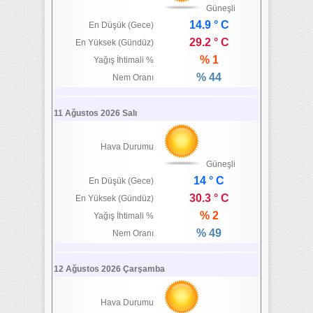
Güneşli
14.9 ° C
En Düşük (Gece)
29.2 ° C
En Yüksek (Gündüz)
% 1
Yağış İhtimali %
% 44
Nem Oranı
11 Ağustos 2026 Salı
Hava Durumu
Güneşli
14 ° C
En Düşük (Gece)
30.3 ° C
En Yüksek (Gündüz)
% 2
Yağış İhtimali %
% 49
Nem Oranı
12 Ağustos 2026 Çarşamba
Hava Durumu