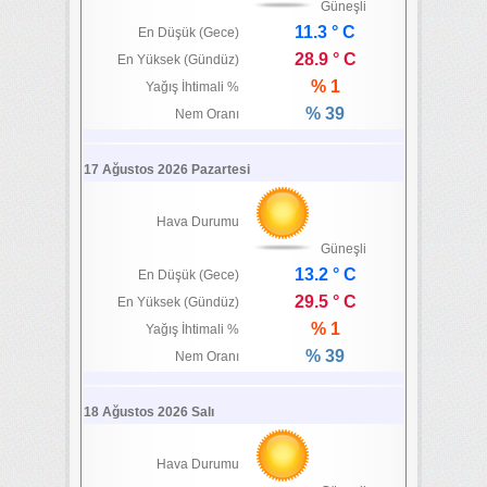
Güneşli
11.3 ° C
En Düşük (Gece)
28.9 ° C
En Yüksek (Gündüz)
% 1
Yağış İhtimali %
% 39
Nem Oranı
17 Ağustos 2026 Pazartesi
Hava Durumu
Güneşli
13.2 ° C
En Düşük (Gece)
29.5 ° C
En Yüksek (Gündüz)
% 1
Yağış İhtimali %
% 39
Nem Oranı
18 Ağustos 2026 Salı
Hava Durumu