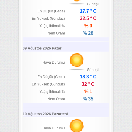
Güneşli
17.7 ° C
En Düşük (Gece)
32.5 ° C
En Yüksek (Gündüz)
% 0
Yağış İhtimali %
% 28
Nem Oranı
09 Ağustos 2026 Pazar
Hava Durumu
Güneşli
18.3 ° C
En Düşük (Gece)
32 ° C
En Yüksek (Gündüz)
% 1
Yağış İhtimali %
% 35
Nem Oranı
10 Ağustos 2026 Pazartesi
Hava Durumu