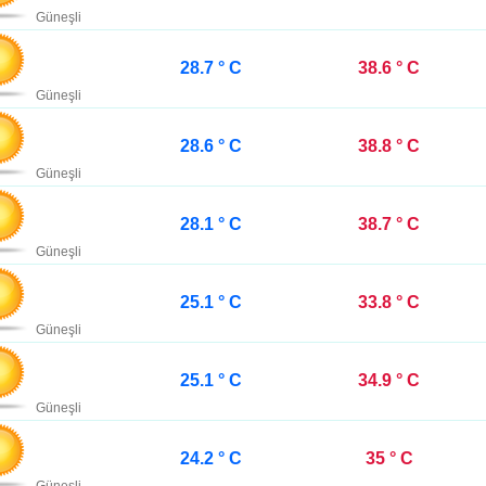
Güneşli
28.7 ° C
38.6 ° C
Güneşli
28.6 ° C
38.8 ° C
Güneşli
28.1 ° C
38.7 ° C
Güneşli
25.1 ° C
33.8 ° C
Güneşli
25.1 ° C
34.9 ° C
Güneşli
24.2 ° C
35 ° C