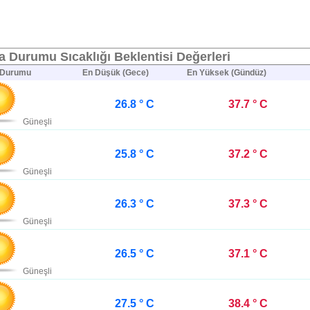
 Durumu Sıcaklığı Beklentisi Değerleri
 Durumu
En Düşük (Gece)
En Yüksek (Gündüz)
26.8 ° C
37.7 ° C
Güneşli
25.8 ° C
37.2 ° C
Güneşli
26.3 ° C
37.3 ° C
Güneşli
26.5 ° C
37.1 ° C
Güneşli
27.5 ° C
38.4 ° C