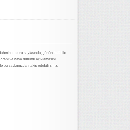
ahmini raporu sayfasında, günün tarihi ile
m oranı ve hava durumu açıklamasını
de bu sayfamızdan takip edebilirsiniz.