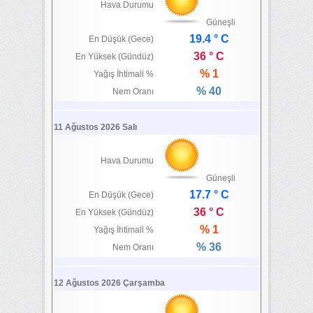
Hava Durumu
Güneşli
19.4 ° C
En Düşük (Gece)
36 ° C
En Yüksek (Gündüz)
% 1
Yağış İhtimali %
% 40
Nem Oranı
11 Ağustos 2026 Salı
Hava Durumu
Güneşli
17.7 ° C
En Düşük (Gece)
36 ° C
En Yüksek (Gündüz)
% 1
Yağış İhtimali %
% 36
Nem Oranı
12 Ağustos 2026 Çarşamba