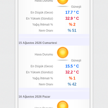
Hava Durumu
Güneşli
17.7 ° C
En Düşük (Gece)
32.9 ° C
En Yüksek (Gündüz)
% 2
Yağış İhtimali %
% 51
Nem Oranı
15 Ağustos 2026 Cumartesi
Hava Durumu
Güneşli
15.5 ° C
En Düşük (Gece)
32.2 ° C
En Yüksek (Gündüz)
% 1
Yağış İhtimali %
% 42
Nem Oranı
16 Ağustos 2026 Pazar