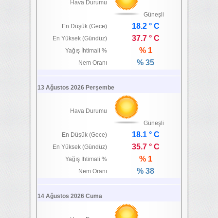
Hava Durumu
Güneşli
18.2 ° C
En Düşük (Gece)
37.7 ° C
En Yüksek (Gündüz)
% 1
Yağış İhtimali %
% 35
Nem Oranı
13 Ağustos 2026 Perşembe
Hava Durumu
Güneşli
18.1 ° C
En Düşük (Gece)
35.7 ° C
En Yüksek (Gündüz)
% 1
Yağış İhtimali %
% 38
Nem Oranı
14 Ağustos 2026 Cuma