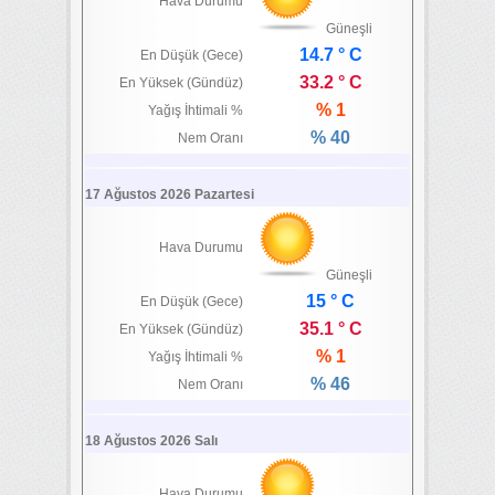
Hava Durumu
Güneşli
14.7 ° C
En Düşük (Gece)
33.2 ° C
En Yüksek (Gündüz)
% 1
Yağış İhtimali %
% 40
Nem Oranı
17 Ağustos 2026 Pazartesi
Hava Durumu
Güneşli
15 ° C
En Düşük (Gece)
35.1 ° C
En Yüksek (Gündüz)
% 1
Yağış İhtimali %
% 46
Nem Oranı
18 Ağustos 2026 Salı
Hava Durumu