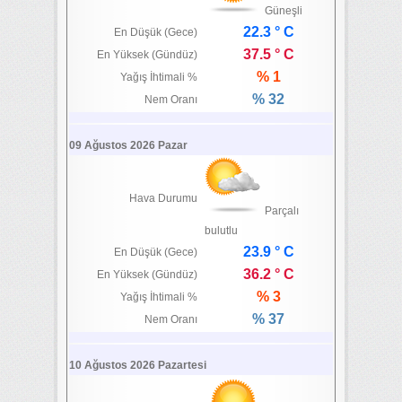
Güneşli
22.3 ° C
En Düşük (Gece)
37.5 ° C
En Yüksek (Gündüz)
% 1
Yağış İhtimali %
% 32
Nem Oranı
09 Ağustos 2026 Pazar
Hava Durumu
Parçalı
bulutlu
23.9 ° C
En Düşük (Gece)
36.2 ° C
En Yüksek (Gündüz)
% 3
Yağış İhtimali %
% 37
Nem Oranı
10 Ağustos 2026 Pazartesi