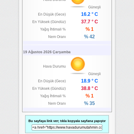
Güneşli
16.2 ° C
En Düşük (Gece)
37.7 ° C
En Yüksek (Gündüz)
% 1
Yağış İhtimali %
% 42
Nem Oranı
19 Ağustos 2026 Çarşamba
Hava Durumu
Güneşli
18.9 ° C
En Düşük (Gece)
38.8 ° C
En Yüksek (Gündüz)
% 1
Yağış İhtimali %
% 35
Nem Oranı
Bu sayfaya link ver; tıkla kopyala sayfana yapıştır