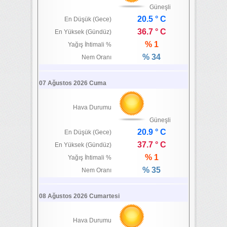
Güneşli
20.5 ° C
En Düşük (Gece)
36.7 ° C
En Yüksek (Gündüz)
% 1
Yağış İhtimali %
% 34
Nem Oranı
07 Ağustos 2026 Cuma
Hava Durumu
Güneşli
20.9 ° C
En Düşük (Gece)
37.7 ° C
En Yüksek (Gündüz)
% 1
Yağış İhtimali %
% 35
Nem Oranı
08 Ağustos 2026 Cumartesi
Hava Durumu