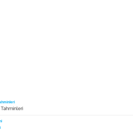
ahminleri
 Tahminleri
ni
i