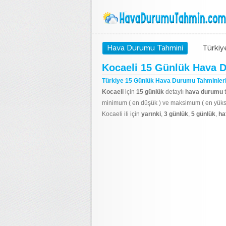
Hava Durumu Tahmini
Türkiy
Kocaeli 15 Günlük Hava D
Türkiye 15 Günlük Hava Durumu Tahminler
Kocaeli
için
15 günlük
detaylı
hava durumu
t
minimum ( en düşük ) ve maksimum ( en yüksek
Kocaeli ili için
yarınki
,
3 günlük
,
5 günlük
,
ha