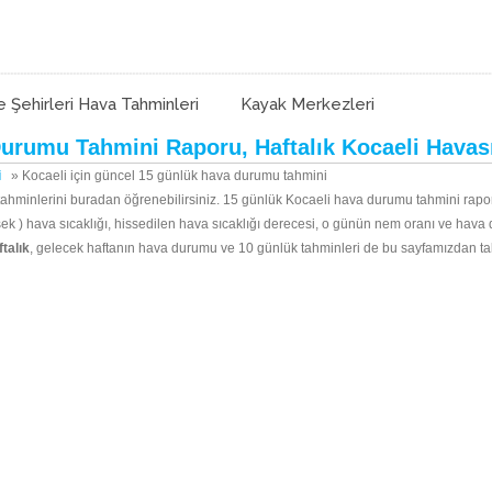
e Şehirleri Hava Tahminleri
Kayak Merkezleri
urumu Tahmini Raporu, Haftalık Kocaeli Havas
i
»
Kocaeli için güncel 15 günlük hava durumu tahmini
ahminlerini buradan öğrenebilirsiniz. 15 günlük Kocaeli hava durumu tahmini raporu 
 ) hava sıcaklığı, hissedilen hava sıcaklığı derecesi, o günün nem oranı ve hava d
ftalık
, gelecek haftanın hava durumu ve 10 günlük tahminleri de bu sayfamızdan taki