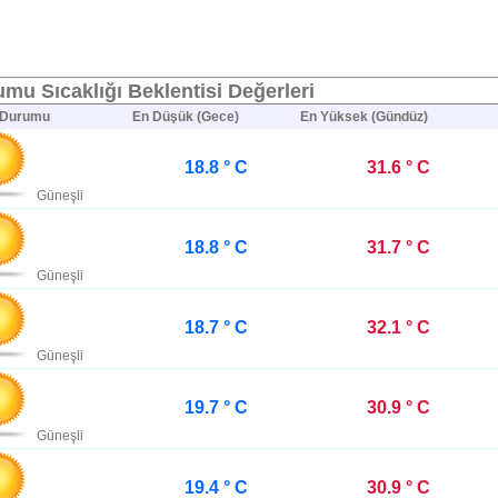
mu Sıcaklığı Beklentisi Değerleri
 Durumu
En Düşük (Gece)
En Yüksek (Gündüz)
18.8 ° C
31.6 ° C
Güneşli
18.8 ° C
31.7 ° C
Güneşli
18.7 ° C
32.1 ° C
Güneşli
19.7 ° C
30.9 ° C
Güneşli
19.4 ° C
30.9 ° C