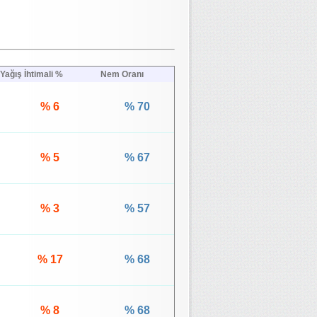
Yağış İhtimali %
Nem Oranı
% 6
% 70
% 5
% 67
% 3
% 57
% 17
% 68
% 8
% 68