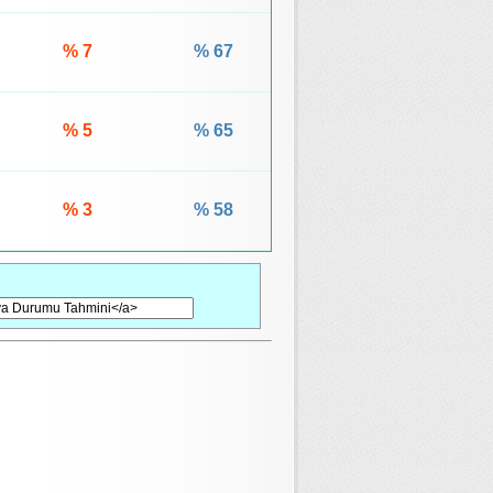
% 7
% 67
% 5
% 65
% 3
% 58