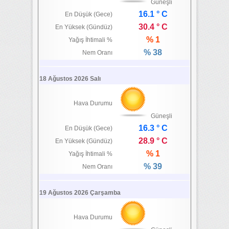
Güneşli
16.1 ° C
En Düşük (Gece)
30.4 ° C
En Yüksek (Gündüz)
% 1
Yağış İhtimali %
% 38
Nem Oranı
18 Ağustos 2026 Salı
Hava Durumu
Güneşli
16.3 ° C
En Düşük (Gece)
28.9 ° C
En Yüksek (Gündüz)
% 1
Yağış İhtimali %
% 39
Nem Oranı
19 Ağustos 2026 Çarşamba
Hava Durumu