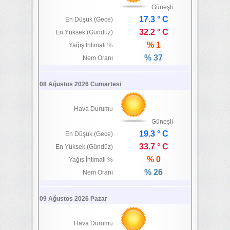
Güneşli
17.3 ° C
En Düşük (Gece)
32.2 ° C
En Yüksek (Gündüz)
% 1
Yağış İhtimali %
% 37
Nem Oranı
08 Ağustos 2026 Cumartesi
Hava Durumu
Güneşli
19.3 ° C
En Düşük (Gece)
33.7 ° C
En Yüksek (Gündüz)
% 0
Yağış İhtimali %
% 26
Nem Oranı
09 Ağustos 2026 Pazar
Hava Durumu