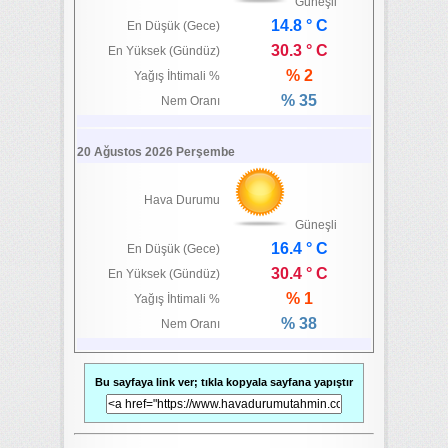
Güneşli
14.8 ° C
En Düşük (Gece)
30.3 ° C
En Yüksek (Gündüz)
% 2
Yağış İhtimali %
% 35
Nem Oranı
20 Ağustos 2026 Perşembe
Hava Durumu
Güneşli
16.4 ° C
En Düşük (Gece)
30.4 ° C
En Yüksek (Gündüz)
% 1
Yağış İhtimali %
% 38
Nem Oranı
Bu sayfaya link ver; tıkla kopyala sayfana yapıştır