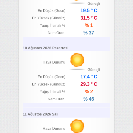
Güneşli
19.5 ° C
En Düşük (Gece)
31.5 ° C
En Yüksek (Gündüz)
% 1
Yağış İhtimali %
% 37
Nem Oranı
10 Ağustos 2026 Pazartesi
Hava Durumu
Güneşli
17.4 ° C
En Düşük (Gece)
29.3 ° C
En Yüksek (Gündüz)
% 2
Yağış İhtimali %
% 46
Nem Oranı
11 Ağustos 2026 Salı
Hava Durumu