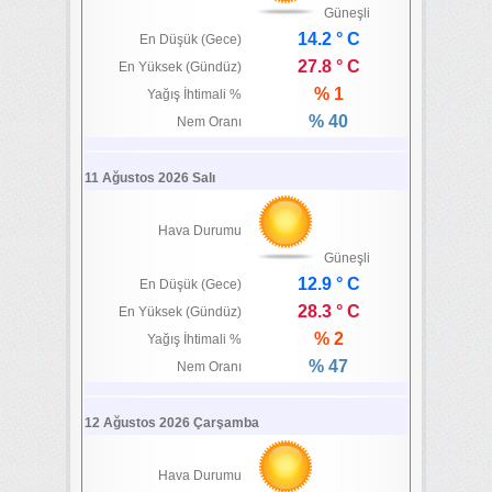
Güneşli
14.2 ° C
En Düşük (Gece)
27.8 ° C
En Yüksek (Gündüz)
% 1
Yağış İhtimali %
% 40
Nem Oranı
11 Ağustos 2026 Salı
Hava Durumu
Güneşli
12.9 ° C
En Düşük (Gece)
28.3 ° C
En Yüksek (Gündüz)
% 2
Yağış İhtimali %
% 47
Nem Oranı
12 Ağustos 2026 Çarşamba
Hava Durumu