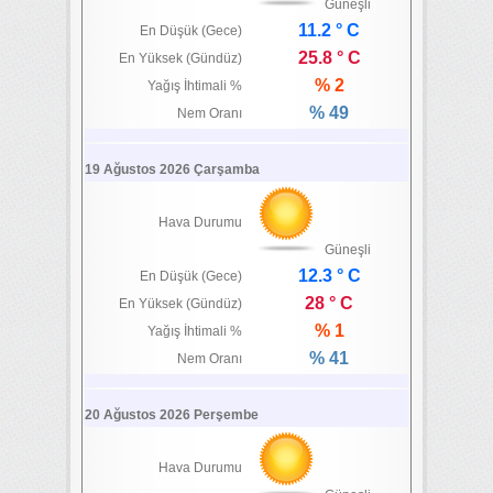
Güneşli
11.2 ° C
En Düşük (Gece)
25.8 ° C
En Yüksek (Gündüz)
% 2
Yağış İhtimali %
% 49
Nem Oranı
19 Ağustos 2026 Çarşamba
Hava Durumu
Güneşli
12.3 ° C
En Düşük (Gece)
28 ° C
En Yüksek (Gündüz)
% 1
Yağış İhtimali %
% 41
Nem Oranı
20 Ağustos 2026 Perşembe
Hava Durumu