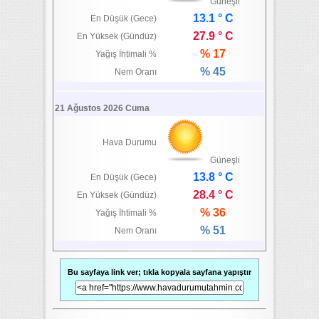
Güneşli
13.1 ° C
En Düşük (Gece)
27.9 ° C
En Yüksek (Gündüz)
% 17
Yağış İhtimali %
% 45
Nem Oranı
21 Ağustos 2026 Cuma
Hava Durumu
Güneşli
13.8 ° C
En Düşük (Gece)
28.4 ° C
En Yüksek (Gündüz)
% 36
Yağış İhtimali %
% 51
Nem Oranı
Bu sayfaya link ver; tıkla kopyala sayfana yapıştır