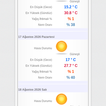
Güneşli
15.2 ° C
En Düşük (Gece)
30.8 ° C
En Yüksek (Gündüz)
% 1
Yağış İhtimali %
% 38
Nem Oranı
17 Ağustos 2026 Pazartesi
Hava Durumu
Güneşli
17 ° C
En Düşük (Gece)
27.7 ° C
En Yüksek (Gündüz)
% 1
Yağış İhtimali %
% 40
Nem Oranı
18 Ağustos 2026 Salı
Hava Durumu