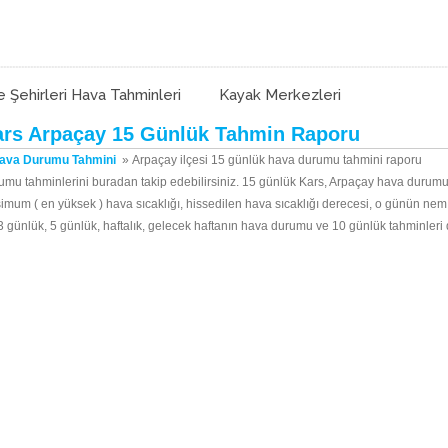
e Şehirleri Hava Tahminleri
Kayak Merkezleri
rs Arpaçay 15 Günlük Tahmin Raporu
Hava Durumu Tahmini
»
Arpaçay ilçesi 15 günlük hava durumu tahmini raporu
umu tahminlerini buradan takip edebilirsiniz. 15 günlük Kars, Arpaçay hava durumu 
simum ( en yüksek ) hava sıcaklığı, hissedilen hava sıcaklığı derecesi, o günün ne
in 3 günlük, 5 günlük, haftalık, gelecek haftanın hava durumu ve 10 günlük tahminleri