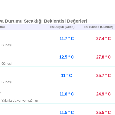
a Durumu Sıcaklığı Beklentisi Değerleri
umu
En Düşük (Gece)
En Yüksek (Gündüz)
11.7 ° C
27.4 ° C
Güneşli
12.5 ° C
27.8 ° C
Güneşli
11 ° C
25.7 ° C
Güneşli
11.6 ° C
24.9 ° C
Yakınlarda yer yer yağmur
11.5 ° C
25.5 ° C