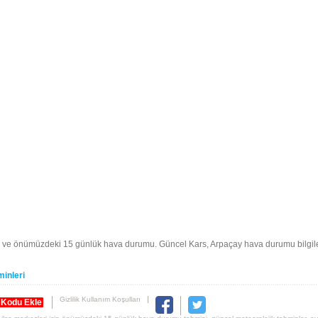
i ve önümüzdeki 15 günlük hava durumu. Güncel Kars, Arpaçay hava durumu bilgil
inleri
Gizlilik Kullanım Koşulları
 Kodu Ekle