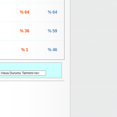
% 64
% 64
% 36
% 59
% 1
% 46