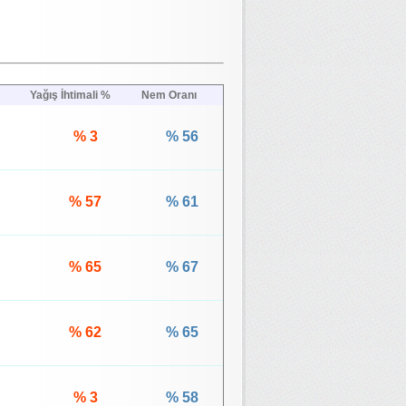
Yağış İhtimali %
Nem Oranı
% 3
% 56
% 57
% 61
% 65
% 67
% 62
% 65
% 3
% 58