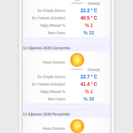
Güneşli
22.2 ° C
En Düşük (Gece)
40.5 ° C
En Yüksek (Gündüz)
% 1
Yağış İhtimali %
% 32
Nem Oranı
12 Ağustos 2026 Çarşamba
Hava Durumu
Güneşli
22.7 ° C
En Düşük (Gece)
41.4 ° C
En Yüksek (Gündüz)
% 1
Yağış İhtimali %
% 30
Nem Oranı
13 Ağustos 2026 Perşembe
Hava Durumu