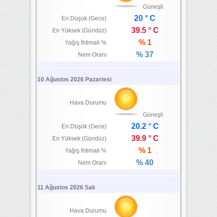
Güneşli
20 ° C
En Düşük (Gece)
39.5 ° C
En Yüksek (Gündüz)
% 1
Yağış İhtimali %
% 37
Nem Oranı
10 Ağustos 2026 Pazartesi
Hava Durumu
Güneşli
20.2 ° C
En Düşük (Gece)
39.9 ° C
En Yüksek (Gündüz)
% 1
Yağış İhtimali %
% 40
Nem Oranı
11 Ağustos 2026 Salı
Hava Durumu