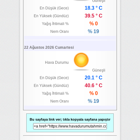
Güneşli
18.3 ° C
En Düşük (Gece)
39.5 ° C
En Yüksek (Gündüz)
% 0
Yağış İhtimali %
% 19
Nem Oranı
22 Ağustos 2026 Cumartesi
Hava Durumu
Güneşli
20.1 ° C
En Düşük (Gece)
40.6 ° C
En Yüksek (Gündüz)
% 0
Yağış İhtimali %
% 19
Nem Oranı
Bu sayfaya link ver; tıkla kopyala sayfana yapıştır