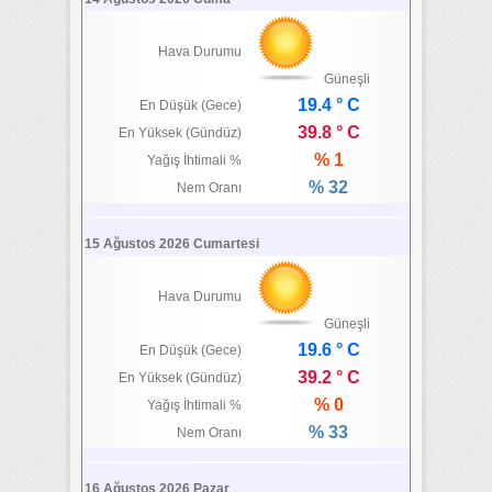
Hava Durumu
Güneşli
19.4 ° C
En Düşük (Gece)
39.8 ° C
En Yüksek (Gündüz)
% 1
Yağış İhtimali %
% 32
Nem Oranı
15 Ağustos 2026 Cumartesi
Hava Durumu
Güneşli
19.6 ° C
En Düşük (Gece)
39.2 ° C
En Yüksek (Gündüz)
% 0
Yağış İhtimali %
% 33
Nem Oranı
16 Ağustos 2026 Pazar