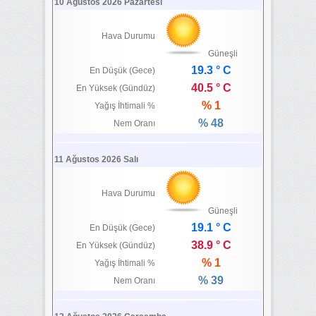
10 Ağustos 2026 Pazartesi
Hava Durumu
Güneşli
19.3 ° C
En Düşük (Gece)
40.5 ° C
En Yüksek (Gündüz)
% 1
Yağış İhtimali %
% 48
Nem Oranı
11 Ağustos 2026 Salı
Hava Durumu
Güneşli
19.1 ° C
En Düşük (Gece)
38.9 ° C
En Yüksek (Gündüz)
% 1
Yağış İhtimali %
% 39
Nem Oranı