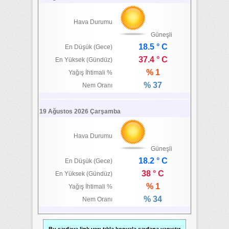
Hava Durumu
Güneşli
18.5 ° C
En Düşük (Gece)
37.4 ° C
En Yüksek (Gündüz)
% 1
Yağış İhtimali %
% 37
Nem Oranı
19 Ağustos 2026 Çarşamba
Hava Durumu
Güneşli
18.2 ° C
En Düşük (Gece)
38 ° C
En Yüksek (Gündüz)
% 1
Yağış İhtimali %
% 34
Nem Oranı