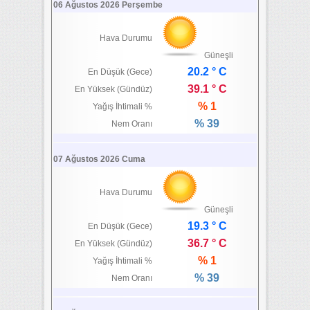
06 Ağustos 2026 Perşembe
Hava Durumu
Güneşli
20.2 ° C
En Düşük (Gece)
39.1 ° C
En Yüksek (Gündüz)
% 1
Yağış İhtimali %
% 39
Nem Oranı
07 Ağustos 2026 Cuma
Hava Durumu
Güneşli
19.3 ° C
En Düşük (Gece)
36.7 ° C
En Yüksek (Gündüz)
% 1
Yağış İhtimali %
% 39
Nem Oranı