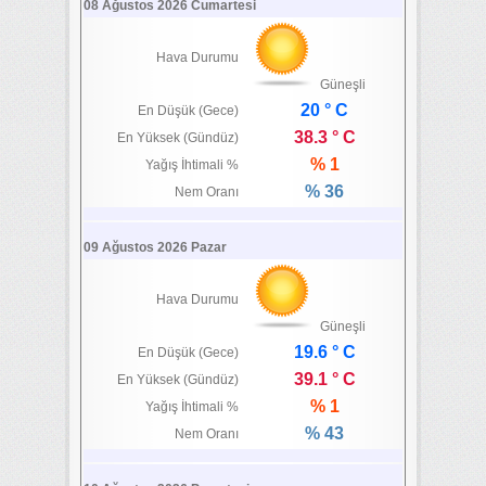
08 Ağustos 2026 Cumartesi
Hava Durumu
Güneşli
20 ° C
En Düşük (Gece)
38.3 ° C
En Yüksek (Gündüz)
% 1
Yağış İhtimali %
% 36
Nem Oranı
09 Ağustos 2026 Pazar
Hava Durumu
Güneşli
19.6 ° C
En Düşük (Gece)
39.1 ° C
En Yüksek (Gündüz)
% 1
Yağış İhtimali %
% 43
Nem Oranı