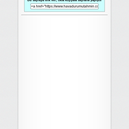
Bu sayfaya link ver; tıkla kopyala sayfana yapıştır