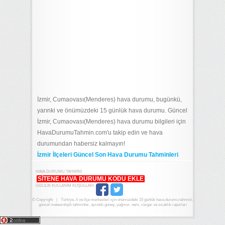
İzmir, Cumaovası(Menderes) hava durumu, bugünkü,
yarınki ve önümüzdeki 15 günlük hava durumu. Güncel
İzmir, Cumaovası(Menderes) hava durumu bilgileri için
HavaDurumuTahmin.com'u takip edin ve hava
durumundan habersiz kalmayın!
İzmir İlçeleri Güncel Son Hava Durumu Tahminleri
HAVA DURUMU TAHMINI
SITENE HAVA DURUMU KODU EKLE
GIZLILIK KULLANIM KOŞULLARI
© Copyright
|
Türkiye, il ve ilçe merkezleri için önümüzdeki 15 günlük hava durumu tahmini,
güncel meteorolojik tahminler, ayrıntılı güneş, yağmur, nem, rüzgar ve sıcaklık raporları