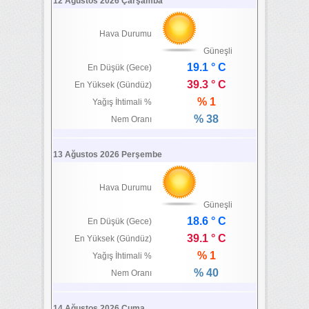
12 Ağustos 2026 Çarşamba
Hava Durumu
Güneşli
19.1 ° C
En Düşük (Gece)
39.3 ° C
En Yüksek (Gündüz)
% 1
Yağış İhtimali %
% 38
Nem Oranı
13 Ağustos 2026 Perşembe
Hava Durumu
Güneşli
18.6 ° C
En Düşük (Gece)
39.1 ° C
En Yüksek (Gündüz)
% 1
Yağış İhtimali %
% 40
Nem Oranı
14 Ağustos 2026 Cuma