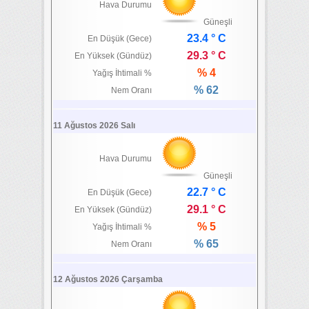
Hava Durumu
Güneşli
23.4 ° C
En Düşük (Gece)
29.3 ° C
En Yüksek (Gündüz)
% 4
Yağış İhtimali %
% 62
Nem Oranı
11 Ağustos 2026 Salı
Hava Durumu
Güneşli
22.7 ° C
En Düşük (Gece)
29.1 ° C
En Yüksek (Gündüz)
% 5
Yağış İhtimali %
% 65
Nem Oranı
12 Ağustos 2026 Çarşamba