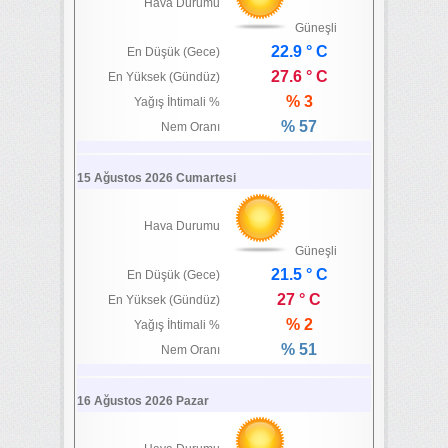
Hava Durumu
Güneşli
22.9 ° C
En Düşük (Gece)
27.6 ° C
En Yüksek (Gündüz)
% 3
Yağış İhtimali %
% 57
Nem Oranı
15 Ağustos 2026 Cumartesi
Hava Durumu
Güneşli
21.5 ° C
En Düşük (Gece)
27 ° C
En Yüksek (Gündüz)
% 2
Yağış İhtimali %
% 51
Nem Oranı
16 Ağustos 2026 Pazar