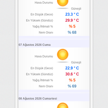
Hava Durumu
Güneşli
23.3 ° C
En Düşük (Gece)
29.9 ° C
En Yüksek (Gündüz)
% 5
Yağış İhtimali %
% 68
Nem Oranı
07 Ağustos 2026 Cuma
Hava Durumu
Güneşli
22.9 ° C
En Düşük (Gece)
30.6 ° C
En Yüksek (Gündüz)
% 5
Yağış İhtimali %
% 69
Nem Oranı
08 Ağustos 2026 Cumartesi