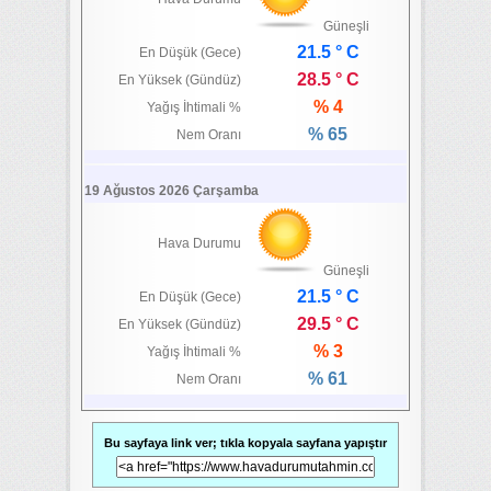
Güneşli
21.5 ° C
En Düşük (Gece)
28.5 ° C
En Yüksek (Gündüz)
% 4
Yağış İhtimali %
% 65
Nem Oranı
19 Ağustos 2026 Çarşamba
Hava Durumu
Güneşli
21.5 ° C
En Düşük (Gece)
29.5 ° C
En Yüksek (Gündüz)
% 3
Yağış İhtimali %
% 61
Nem Oranı
Bu sayfaya link ver; tıkla kopyala sayfana yapıştır