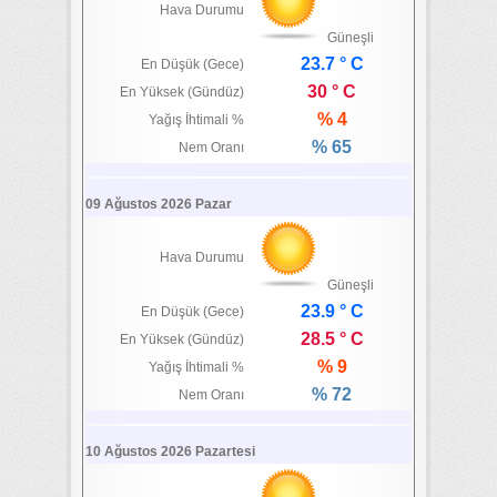
Hava Durumu
Güneşli
23.7 ° C
En Düşük (Gece)
30 ° C
En Yüksek (Gündüz)
% 4
Yağış İhtimali %
% 65
Nem Oranı
09 Ağustos 2026 Pazar
Hava Durumu
Güneşli
23.9 ° C
En Düşük (Gece)
28.5 ° C
En Yüksek (Gündüz)
% 9
Yağış İhtimali %
% 72
Nem Oranı
10 Ağustos 2026 Pazartesi