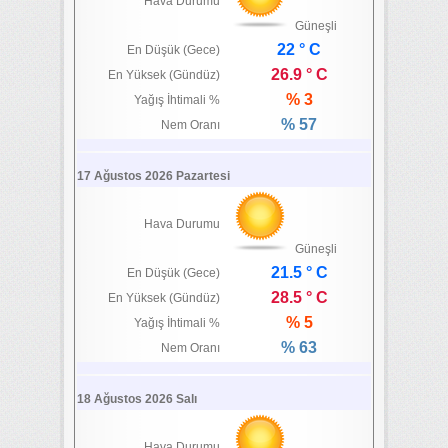
Hava Durumu
Güneşli
22 ° C
En Düşük (Gece)
26.9 ° C
En Yüksek (Gündüz)
% 3
Yağış İhtimali %
% 57
Nem Oranı
17 Ağustos 2026 Pazartesi
Hava Durumu
Güneşli
21.5 ° C
En Düşük (Gece)
28.5 ° C
En Yüksek (Gündüz)
% 5
Yağış İhtimali %
% 63
Nem Oranı
18 Ağustos 2026 Salı
Hava Durumu