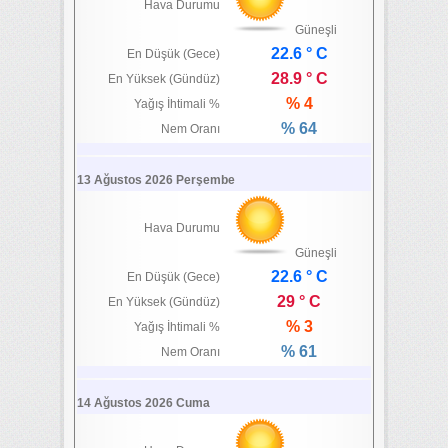
Hava Durumu
Güneşli
22.6 ° C
En Düşük (Gece)
28.9 ° C
En Yüksek (Gündüz)
% 4
Yağış İhtimali %
% 64
Nem Oranı
13 Ağustos 2026 Perşembe
Hava Durumu
Güneşli
22.6 ° C
En Düşük (Gece)
29 ° C
En Yüksek (Gündüz)
% 3
Yağış İhtimali %
% 61
Nem Oranı
14 Ağustos 2026 Cuma