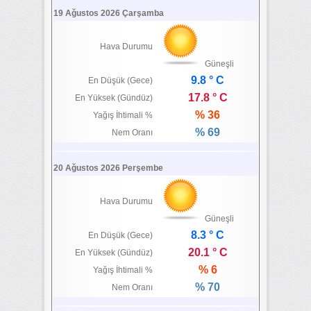
19 Ağustos 2026 Çarşamba
Hava Durumu
Güneşli
9.8 ° C
En Düşük (Gece)
17.8 ° C
En Yüksek (Gündüz)
% 36
Yağış İhtimali %
% 69
Nem Oranı
20 Ağustos 2026 Perşembe
Hava Durumu
Güneşli
8.3 ° C
En Düşük (Gece)
20.1 ° C
En Yüksek (Gündüz)
% 6
Yağış İhtimali %
% 70
Nem Oranı