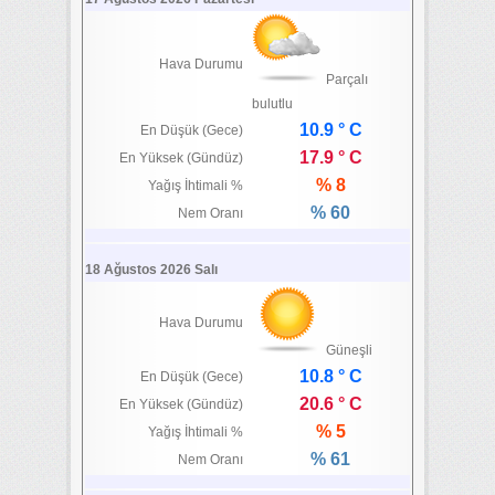
Hava Durumu
Parçalı
bulutlu
10.9 ° C
En Düşük (Gece)
17.9 ° C
En Yüksek (Gündüz)
% 8
Yağış İhtimali %
% 60
Nem Oranı
18 Ağustos 2026 Salı
Hava Durumu
Güneşli
10.8 ° C
En Düşük (Gece)
20.6 ° C
En Yüksek (Gündüz)
% 5
Yağış İhtimali %
% 61
Nem Oranı