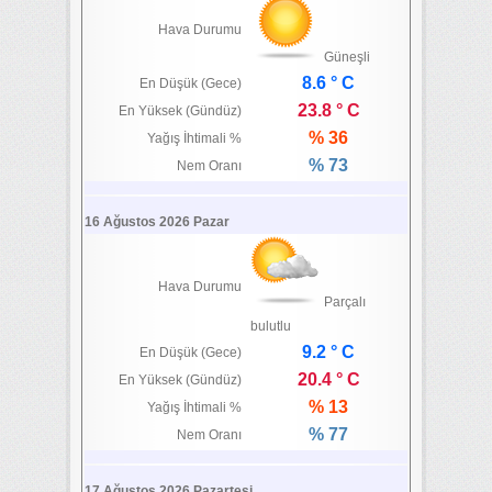
Hava Durumu
Güneşli
8.6 ° C
En Düşük (Gece)
23.8 ° C
En Yüksek (Gündüz)
% 36
Yağış İhtimali %
% 73
Nem Oranı
16 Ağustos 2026 Pazar
Hava Durumu
Parçalı
bulutlu
9.2 ° C
En Düşük (Gece)
20.4 ° C
En Yüksek (Gündüz)
% 13
Yağış İhtimali %
% 77
Nem Oranı
17 Ağustos 2026 Pazartesi