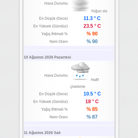
Hava Durumu
Yoğun sis
11.3 ° C
En Düşük (Gece)
23.5 ° C
En Yüksek (Gündüz)
% 90
Yağış İhtimali %
% 90
Nem Oranı
10 Ağustos 2026 Pazartesi
Hava Durumu
Hafif
çiseleme
10.5 ° C
En Düşük (Gece)
18 ° C
En Yüksek (Gündüz)
% 85
Yağış İhtimali %
% 87
Nem Oranı
11 Ağustos 2026 Salı