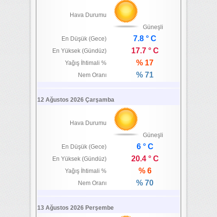
Hava Durumu
Güneşli
7.8 ° C
En Düşük (Gece)
17.7 ° C
En Yüksek (Gündüz)
% 17
Yağış İhtimali %
% 71
Nem Oranı
12 Ağustos 2026 Çarşamba
Hava Durumu
Güneşli
6 ° C
En Düşük (Gece)
20.4 ° C
En Yüksek (Gündüz)
% 6
Yağış İhtimali %
% 70
Nem Oranı
13 Ağustos 2026 Perşembe