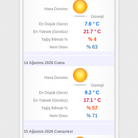
Hava Durumu
Güneşli
7.6 ° C
En Düşük (Gece)
21.7 ° C
En Yüksek (Gündüz)
% 4
Yağış İhtimali %
% 63
Nem Oranı
14 Ağustos 2026 Cuma
Hava Durumu
Güneşli
9.2 ° C
En Düşük (Gece)
17.1 ° C
En Yüksek (Gündüz)
% 57
Yağış İhtimali %
% 71
Nem Oranı
15 Ağustos 2026 Cumartesi