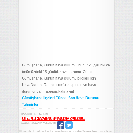
Gümüşhane, Kürtün hava durumu, bugünkü, yarınki ve
önümüzdeki 15 günlük hava durumu. Güncel
Gümüşhane, Kürtün hava durumu bilgileri için
HavaDurumuTahmin.com'u takip edin ve hava
durumundan habersiz kalmayın!
Gümüşhane İlçeleri Güncel Son Hava Durumu
Tahminleri
HAVA DURUMU TAHMINI
SITENE HAVA DURUMU KODU EKLE
GIZLILIK KULLANIM KOŞULLARI
© Copyright
|
Türkiye, il ve ilçe merkezleri için önümüzdeki 15 günlük hava durumu tahmini,