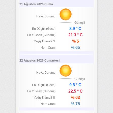
21 Ağustos 2026 Cuma
Hava Durumu
Güneşli
8.9 ° C
En Düşük (Gece)
21.3 ° C
En Yüksek (Gündüz)
% 5
Yağış İhtimali %
% 65
Nem Oranı
22 Ağustos 2026 Cumartesi
Hava Durumu
Güneşli
9.8 ° C
En Düşük (Gece)
22.5 ° C
En Yüksek (Gündüz)
% 63
Yağış İhtimali %
% 75
Nem Oranı