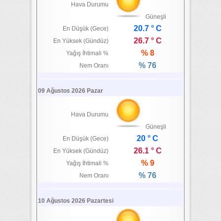
Hava Durumu
Güneşli
20.7 ° C
En Düşük (Gece)
26.7 ° C
En Yüksek (Gündüz)
% 8
Yağış İhtimali %
% 76
Nem Oranı
09 Ağustos 2026 Pazar
Hava Durumu
Güneşli
20 ° C
En Düşük (Gece)
26.1 ° C
En Yüksek (Gündüz)
% 9
Yağış İhtimali %
% 76
Nem Oranı
10 Ağustos 2026 Pazartesi