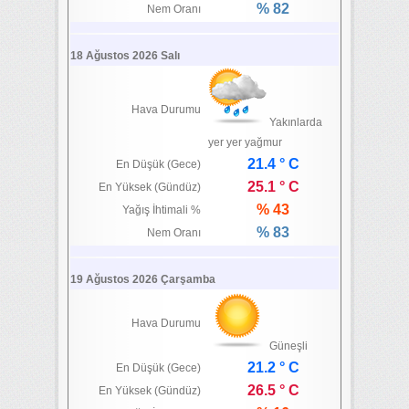
% 82
Nem Oranı
18 Ağustos 2026 Salı
Hava Durumu
Yakınlarda
yer yer yağmur
21.4 ° C
En Düşük (Gece)
25.1 ° C
En Yüksek (Gündüz)
% 43
Yağış İhtimali %
% 83
Nem Oranı
19 Ağustos 2026 Çarşamba
Hava Durumu
Güneşli
21.2 ° C
En Düşük (Gece)
26.5 ° C
En Yüksek (Gündüz)