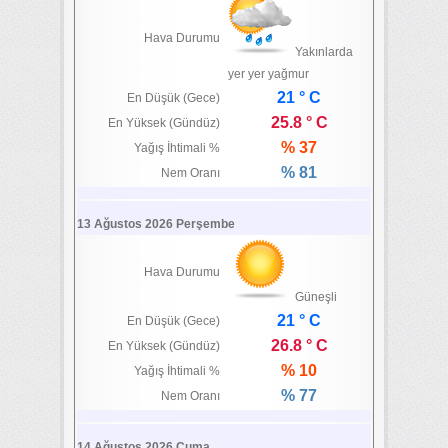
Hava Durumu
Yakınlarda
yer yer yağmur
21 ° C
En Düşük (Gece)
25.8 ° C
En Yüksek (Gündüz)
% 37
Yağış İhtimali %
% 81
Nem Oranı
13 Ağustos 2026 Perşembe
Hava Durumu
Güneşli
21 ° C
En Düşük (Gece)
26.8 ° C
En Yüksek (Gündüz)
% 10
Yağış İhtimali %
% 77
Nem Oranı
14 Ağustos 2026 Cuma