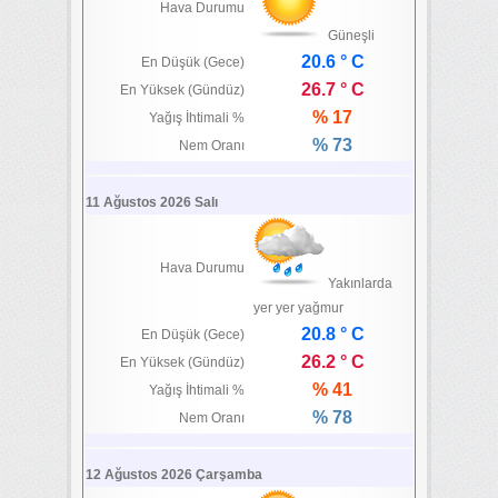
Hava Durumu
Güneşli
20.6 ° C
En Düşük (Gece)
26.7 ° C
En Yüksek (Gündüz)
% 17
Yağış İhtimali %
% 73
Nem Oranı
11 Ağustos 2026 Salı
Hava Durumu
Yakınlarda
yer yer yağmur
20.8 ° C
En Düşük (Gece)
26.2 ° C
En Yüksek (Gündüz)
% 41
Yağış İhtimali %
% 78
Nem Oranı
12 Ağustos 2026 Çarşamba