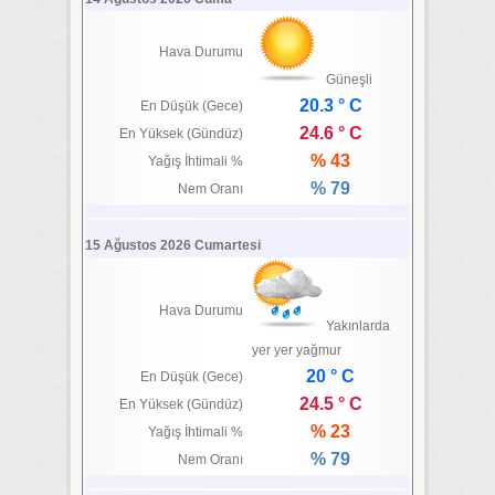
Hava Durumu
Güneşli
20.3 ° C
En Düşük (Gece)
24.6 ° C
En Yüksek (Gündüz)
% 43
Yağış İhtimali %
% 79
Nem Oranı
15 Ağustos 2026 Cumartesi
Hava Durumu
Yakınlarda
yer yer yağmur
20 ° C
En Düşük (Gece)
24.5 ° C
En Yüksek (Gündüz)
% 23
Yağış İhtimali %
% 79
Nem Oranı