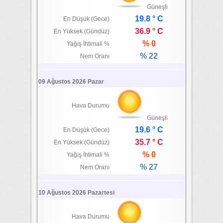
Güneşli
19.8 ° C
En Düşük (Gece)
36.9 ° C
En Yüksek (Gündüz)
% 0
Yağış İhtimali %
% 22
Nem Oranı
09 Ağustos 2026 Pazar
Hava Durumu
Güneşli
19.6 ° C
En Düşük (Gece)
35.7 ° C
En Yüksek (Gündüz)
% 0
Yağış İhtimali %
% 27
Nem Oranı
10 Ağustos 2026 Pazartesi
Hava Durumu