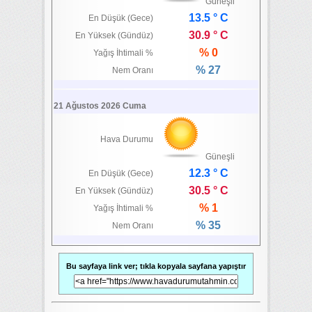
Güneşli
13.5 ° C
En Düşük (Gece)
30.9 ° C
En Yüksek (Gündüz)
% 0
Yağış İhtimali %
% 27
Nem Oranı
21 Ağustos 2026 Cuma
Hava Durumu
Güneşli
12.3 ° C
En Düşük (Gece)
30.5 ° C
En Yüksek (Gündüz)
% 1
Yağış İhtimali %
% 35
Nem Oranı
Bu sayfaya link ver; tıkla kopyala sayfana yapıştır