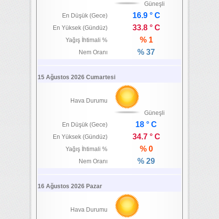
Güneşli
16.9 ° C
En Düşük (Gece)
33.8 ° C
En Yüksek (Gündüz)
% 1
Yağış İhtimali %
% 37
Nem Oranı
15 Ağustos 2026 Cumartesi
Hava Durumu
Güneşli
18 ° C
En Düşük (Gece)
34.7 ° C
En Yüksek (Gündüz)
% 0
Yağış İhtimali %
% 29
Nem Oranı
16 Ağustos 2026 Pazar
Hava Durumu