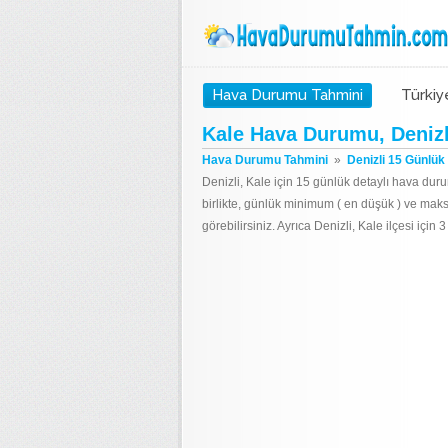
Hava Durumu Tahmini
Türkiy
Kale Hava Durumu, Deniz
Hava Durumu Tahmini
»
Denizli 15 Günlü
Denizli, Kale için 15 günlük detaylı hava dur
birlikte, günlük minimum ( en düşük ) ve mak
görebilirsiniz. Ayrıca Denizli, Kale ilçesi içi