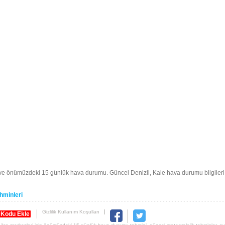
 ve önümüzdeki 15 günlük hava durumu. Güncel Denizli, Kale hava durumu bilgiler
hminleri
Gizlilik Kullanım Koşulları
 Kodu Ekle