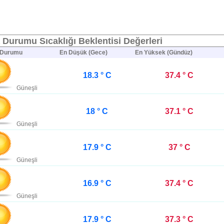
 Durumu Sıcaklığı Beklentisi Değerleri
 Durumu
En Düşük (Gece)
En Yüksek (Gündüz)
18.3 ° C
37.4 ° C
Güneşli
18 ° C
37.1 ° C
Güneşli
17.9 ° C
37 ° C
Güneşli
16.9 ° C
37.4 ° C
Güneşli
17.9 ° C
37.3 ° C