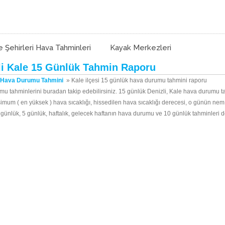
e Şehirleri Hava Tahminleri
Kayak Merkezleri
li Kale 15 Günlük Tahmin Raporu
k Hava Durumu Tahmini
»
Kale ilçesi 15 günlük hava durumu tahmini raporu
umu tahminlerini buradan takip edebilirsiniz. 15 günlük Denizli, Kale hava durumu ta
simum ( en yüksek ) hava sıcaklığı, hissedilen hava sıcaklığı derecesi, o günün ne
n 3 günlük, 5 günlük, haftalık, gelecek haftanın hava durumu ve 10 günlük tahminleri 