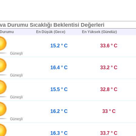
va Durumu Sıcaklığı Beklentisi Değerleri
 Durumu
En Düşük (Gece)
En Yüksek (Gündüz)
15.2 ° C
33.6 ° C
Güneşli
16.4 ° C
33.2 ° C
Güneşli
15.5 ° C
32.8 ° C
Güneşli
16.2 ° C
33 ° C
Güneşli
16.3 ° C
33.7 ° C