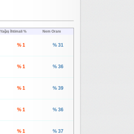
Yağış İhtimali %
Nem Oranı
% 1
% 31
% 1
% 36
% 1
% 39
% 1
% 36
% 1
% 37