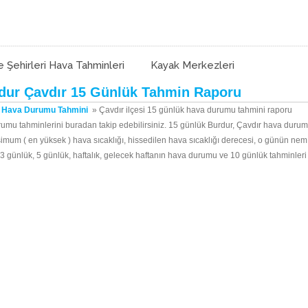
e Şehirleri Hava Tahminleri
Kayak Merkezleri
dur Çavdır 15 Günlük Tahmin Raporu
k Hava Durumu Tahmini
»
Çavdır ilçesi 15 günlük hava durumu tahmini raporu
rumu tahminlerini buradan takip edebilirsiniz. 15 günlük Burdur, Çavdır hava durumu
simum ( en yüksek ) hava sıcaklığı, hissedilen hava sıcaklığı derecesi, o günün ne
çin 3 günlük, 5 günlük, haftalık, gelecek haftanın hava durumu ve 10 günlük tahminleri