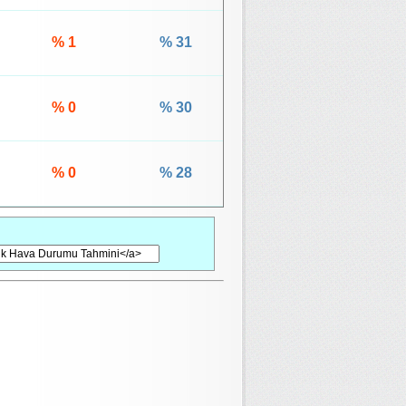
% 1
% 31
% 0
% 30
% 0
% 28