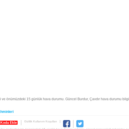
i ve önümüzdeki 15 günlük hava durumu. Güncel Burdur, Çavdır hava durumu bilgi
hminleri
Gizlilik Kullanım Koşulları
 Kodu Ekle