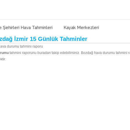
e Şehirleri Hava Tahminleri
Kayak Merkezleri
dağ İzmir 15 Günlük Tahminler
hava durumu tahmini raporu
urumu
tahmini raporunu buradan takip edebilirsiniz. Bozdağ hava durumu tahmini
tir.