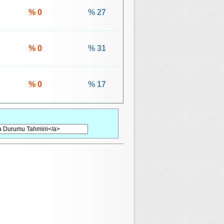
% 0
% 27
% 0
% 31
% 0
% 17