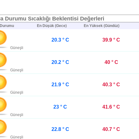
a Durumu Sıcaklığı Beklentisi Değerleri
 Durumu
En Düşük (Gece)
En Yüksek (Gündüz)
20.3 ° C
39.9 ° C
Güneşli
20.2 ° C
40 ° C
Güneşli
21.9 ° C
40.3 ° C
Güneşli
23 ° C
41.6 ° C
Güneşli
22.8 ° C
40.7 ° C
Güneşli