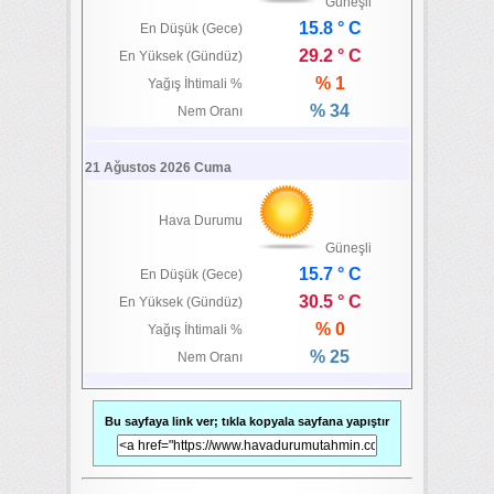
Güneşli
15.8 ° C
En Düşük (Gece)
29.2 ° C
En Yüksek (Gündüz)
% 1
Yağış İhtimali %
% 34
Nem Oranı
21 Ağustos 2026 Cuma
Hava Durumu
Güneşli
15.7 ° C
En Düşük (Gece)
30.5 ° C
En Yüksek (Gündüz)
% 0
Yağış İhtimali %
% 25
Nem Oranı
Bu sayfaya link ver; tıkla kopyala sayfana yapıştır