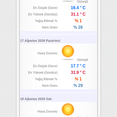
Güneşli
16.4 ° C
En Düşük (Gece)
31.1 ° C
En Yüksek (Gündüz)
% 1
Yağış İhtimali %
% 26
Nem Oranı
17 Ağustos 2026 Pazartesi
Hava Durumu
Güneşli
17.7 ° C
En Düşük (Gece)
31.9 ° C
En Yüksek (Gündüz)
% 1
Yağış İhtimali %
% 29
Nem Oranı
18 Ağustos 2026 Salı
Hava Durumu