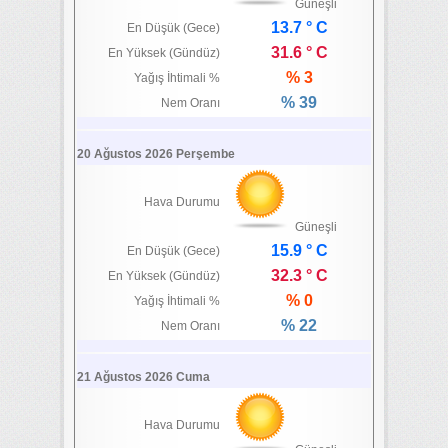
Güneşli
13.7 ° C
En Düşük (Gece)
31.6 ° C
En Yüksek (Gündüz)
% 3
Yağış İhtimali %
% 39
Nem Oranı
20 Ağustos 2026 Perşembe
Hava Durumu
Güneşli
15.9 ° C
En Düşük (Gece)
32.3 ° C
En Yüksek (Gündüz)
% 0
Yağış İhtimali %
% 22
Nem Oranı
21 Ağustos 2026 Cuma
Hava Durumu