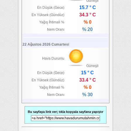
Güneşli
15.7 ° C
En Düşük (Gece)
34.3 ° C
En Yüksek (Gündüz)
% 0
Yağış İhtimali %
% 20
Nem Oranı
22 Ağustos 2026 Cumartesi
Hava Durumu
Güneşli
15 ° C
En Düşük (Gece)
33.4 ° C
En Yüksek (Gündüz)
% 0
Yağış İhtimali %
% 30
Nem Oranı
Bu sayfaya link ver; tıkla kopyala sayfana yapıştır