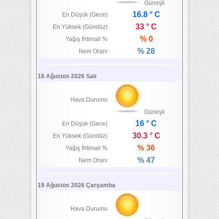
Güneşli
16.8 ° C
En Düşük (Gece)
33 ° C
En Yüksek (Gündüz)
% 0
Yağış İhtimali %
% 28
Nem Oranı
18 Ağustos 2026 Salı
Hava Durumu
Güneşli
16 ° C
En Düşük (Gece)
30.3 ° C
En Yüksek (Gündüz)
% 36
Yağış İhtimali %
% 47
Nem Oranı
19 Ağustos 2026 Çarşamba
Hava Durumu