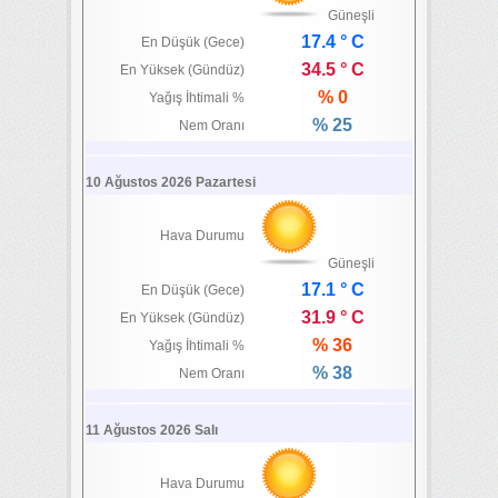
Güneşli
17.4 ° C
En Düşük (Gece)
34.5 ° C
En Yüksek (Gündüz)
% 0
Yağış İhtimali %
% 25
Nem Oranı
10 Ağustos 2026 Pazartesi
Hava Durumu
Güneşli
17.1 ° C
En Düşük (Gece)
31.9 ° C
En Yüksek (Gündüz)
% 36
Yağış İhtimali %
% 38
Nem Oranı
11 Ağustos 2026 Salı
Hava Durumu