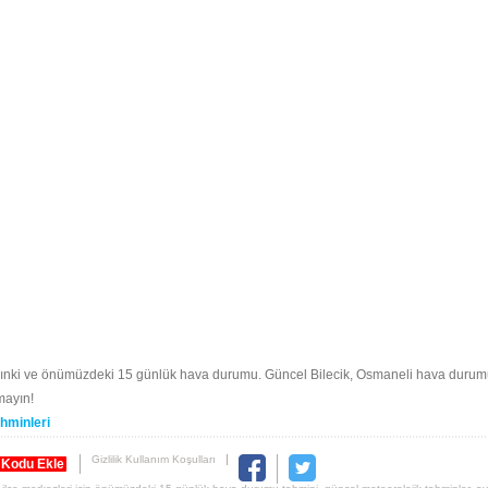
rınki ve önümüzdeki 15 günlük hava durumu. Güncel Bilecik, Osmaneli hava durum
mayın!
hminleri
Gizlilik Kullanım Koşulları
 Kodu Ekle