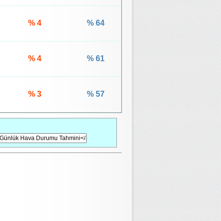
% 4
% 64
% 4
% 61
% 3
% 57