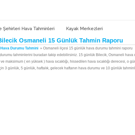
e Şehirleri Hava Tahminleri
Kayak Merkezleri
ilecik Osmaneli 15 Günlük Tahmin Raporu
k Hava Durumu Tahmini
»
Osmaneli ilçesi 15 günlük hava durumu tahmini raporu
a durumu tahminlerini buradan takip edebilirsiniz. 15 günlük Bilecik, Osmaneli hav
k ) ve maksimum ( en yüksek ) hava sıcaklığı, hissedilen hava sıcaklığı derecesi, o
i için 3 günlük, 5 günlük, haftalık, gelecek haftanın hava durumu ve 10 günlük tahminl