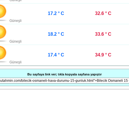
Güneşli
17.2 ° C
32.6 ° C
Güneşli
18.2 ° C
33.6 ° C
Güneşli
17.4 ° C
34.9 ° C
Güneşli
Bu sayfaya link ver; tıkla kopyala sayfana yapıştır