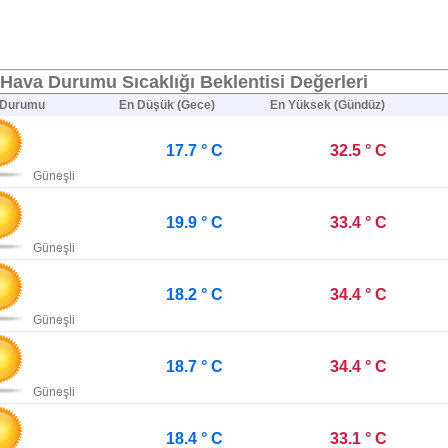
Hava Durumu Sıcaklığı Beklentisi Değerleri
 Durumu
En Düşük (Gece)
En Yüksek (Gündüz)
17.7 ° C
32.5 ° C
Güneşli
19.9 ° C
33.4 ° C
Güneşli
18.2 ° C
34.4 ° C
Güneşli
18.7 ° C
34.4 ° C
Güneşli
18.4 ° C
33.1 ° C