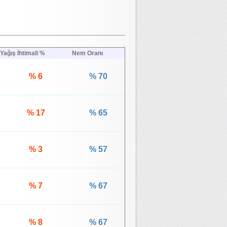
Yağış İhtimali %
Nem Oranı
% 6
% 70
% 17
% 65
% 3
% 57
% 7
% 67
% 8
% 67