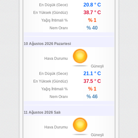
20.8 ° C
En Düşük (Gece)
38.7 ° C
En Yüksek (Gündüz)
% 1
Yağış İhtimali %
% 40
Nem Oranı
10 Ağustos 2026 Pazartesi
Hava Durumu
Güneşli
21.1 ° C
En Düşük (Gece)
37.5 ° C
En Yüksek (Gündüz)
% 1
Yağış İhtimali %
% 46
Nem Oranı
11 Ağustos 2026 Salı
Hava Durumu
Güneşli