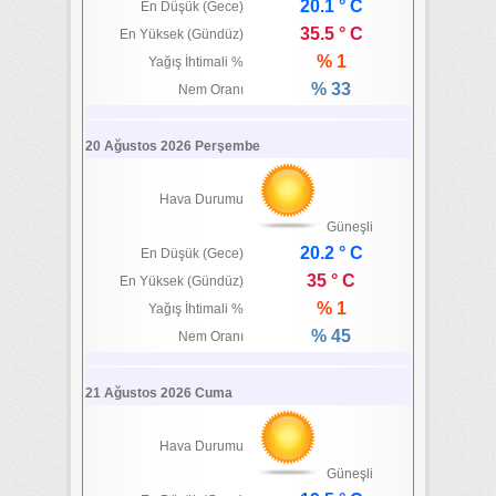
20.1 ° C
En Düşük (Gece)
35.5 ° C
En Yüksek (Gündüz)
% 1
Yağış İhtimali %
% 33
Nem Oranı
20 Ağustos 2026 Perşembe
Hava Durumu
Güneşli
20.2 ° C
En Düşük (Gece)
35 ° C
En Yüksek (Gündüz)
% 1
Yağış İhtimali %
% 45
Nem Oranı
21 Ağustos 2026 Cuma
Hava Durumu
Güneşli