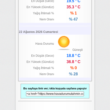
19.5 ° C
En Düşük (Gece)
35.3 ° C
En Yüksek (Gündüz)
% 1
Yağış İhtimali %
% 47
Nem Oranı
22 Ağustos 2026 Cumartesi
Hava Durumu
Güneşli
18.8 ° C
En Düşük (Gece)
36.8 ° C
En Yüksek (Gündüz)
% 0
Yağış İhtimali %
% 28
Nem Oranı
Bu sayfaya link ver; tıkla kopyala sayfana yapıştır