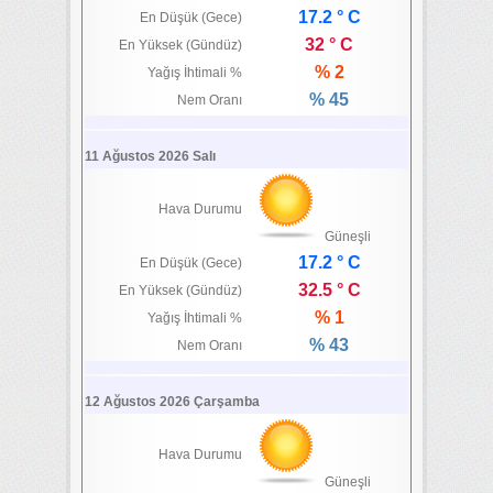
17.2 ° C
En Düşük (Gece)
32 ° C
En Yüksek (Gündüz)
% 2
Yağış İhtimali %
% 45
Nem Oranı
11 Ağustos 2026 Salı
Hava Durumu
Güneşli
17.2 ° C
En Düşük (Gece)
32.5 ° C
En Yüksek (Gündüz)
% 1
Yağış İhtimali %
% 43
Nem Oranı
12 Ağustos 2026 Çarşamba
Hava Durumu
Güneşli