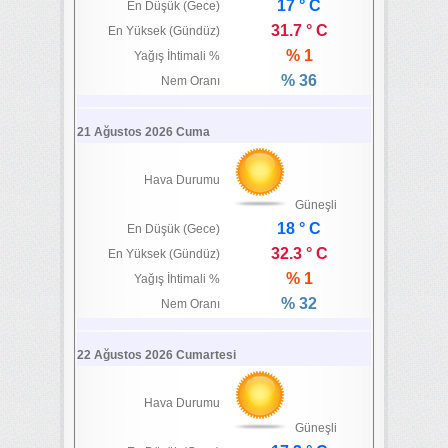
17 ° C
En Düşük (Gece)
31.7 ° C
En Yüksek (Gündüz)
% 1
Yağış İhtimali %
% 36
Nem Oranı
21 Ağustos 2026 Cuma
Hava Durumu
Güneşli
18 ° C
En Düşük (Gece)
32.3 ° C
En Yüksek (Gündüz)
% 1
Yağış İhtimali %
% 32
Nem Oranı
22 Ağustos 2026 Cumartesi
Hava Durumu
Güneşli