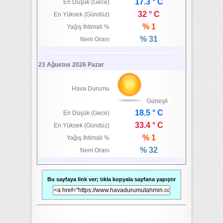
17.3 ° C
En Düşük (Gece)
32 ° C
En Yüksek (Gündüz)
% 1
Yağış İhtimali %
% 31
Nem Oranı
23 Ağustos 2026 Pazar
Hava Durumu
Güneşli
18.5 ° C
En Düşük (Gece)
33.4 ° C
En Yüksek (Gündüz)
% 1
Yağış İhtimali %
% 32
Nem Oranı
Bu sayfaya link ver; tıkla kopyala sayfana yapıştır