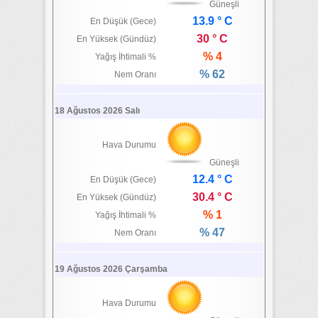
Güneşli
13.9 ° C
En Düşük (Gece)
30 ° C
En Yüksek (Gündüz)
% 4
Yağış İhtimali %
% 62
Nem Oranı
18 Ağustos 2026 Salı
Hava Durumu
Güneşli
12.4 ° C
En Düşük (Gece)
30.4 ° C
En Yüksek (Gündüz)
% 1
Yağış İhtimali %
% 47
Nem Oranı
19 Ağustos 2026 Çarşamba
Hava Durumu