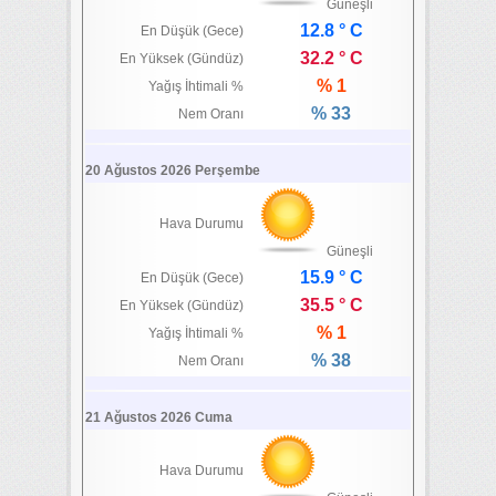
Güneşli
12.8 ° C
En Düşük (Gece)
32.2 ° C
En Yüksek (Gündüz)
% 1
Yağış İhtimali %
% 33
Nem Oranı
20 Ağustos 2026 Perşembe
Hava Durumu
Güneşli
15.9 ° C
En Düşük (Gece)
35.5 ° C
En Yüksek (Gündüz)
% 1
Yağış İhtimali %
% 38
Nem Oranı
21 Ağustos 2026 Cuma
Hava Durumu