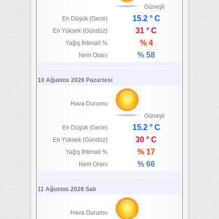
Güneşli
15.2 ° C
En Düşük (Gece)
31 ° C
En Yüksek (Gündüz)
% 4
Yağış İhtimali %
% 58
Nem Oranı
10 Ağustos 2026 Pazartesi
Hava Durumu
Güneşli
15.2 ° C
En Düşük (Gece)
30 ° C
En Yüksek (Gündüz)
% 17
Yağış İhtimali %
% 66
Nem Oranı
11 Ağustos 2026 Salı
Hava Durumu