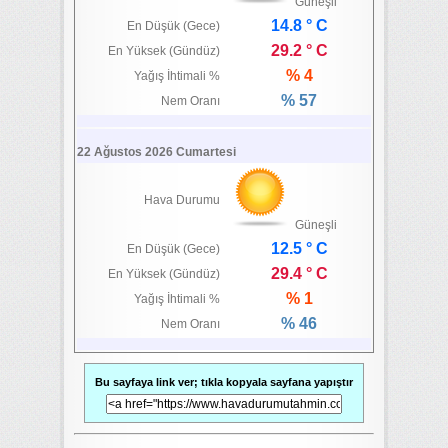
Güneşli
14.8 ° C
En Düşük (Gece)
29.2 ° C
En Yüksek (Gündüz)
% 4
Yağış İhtimali %
% 57
Nem Oranı
22 Ağustos 2026 Cumartesi
Hava Durumu
Güneşli
12.5 ° C
En Düşük (Gece)
29.4 ° C
En Yüksek (Gündüz)
% 1
Yağış İhtimali %
% 46
Nem Oranı
Bu sayfaya link ver; tıkla kopyala sayfana yapıştır