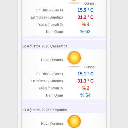
Güneşli
15.5 ° C
En Düşük (Gece)
31.2 ° C
En Yüksek (Gündüz)
% 4
Yağış İhtimali %
% 62
Nem Oranı
12 Ağustos 2026 Çarşamba
Hava Durumu
Güneşli
15.1 ° C
En Düşük (Gece)
31.3 ° C
En Yüksek (Gündüz)
% 2
Yağış İhtimali %
% 54
Nem Oranı
13 Ağustos 2026 Perşembe
Hava Durumu