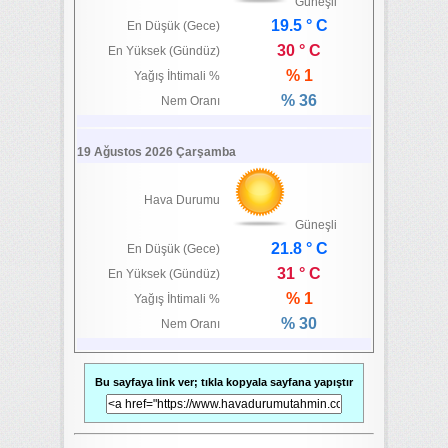
Güneşli
19.5 ° C
En Düşük (Gece)
30 ° C
En Yüksek (Gündüz)
% 1
Yağış İhtimali %
% 36
Nem Oranı
19 Ağustos 2026 Çarşamba
Hava Durumu
Güneşli
21.8 ° C
En Düşük (Gece)
31 ° C
En Yüksek (Gündüz)
% 1
Yağış İhtimali %
% 30
Nem Oranı
Bu sayfaya link ver; tıkla kopyala sayfana yapıştır