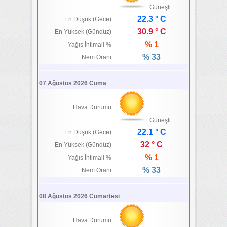
Güneşli
22.3 ° C
En Düşük (Gece)
30.9 ° C
En Yüksek (Gündüz)
% 1
Yağış İhtimali %
% 33
Nem Oranı
07 Ağustos 2026 Cuma
Hava Durumu
Güneşli
22.1 ° C
En Düşük (Gece)
32 ° C
En Yüksek (Gündüz)
% 1
Yağış İhtimali %
% 33
Nem Oranı
08 Ağustos 2026 Cumartesi
Hava Durumu