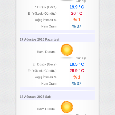
Güneşli
19.9 ° C
En Düşük (Gece)
30 ° C
En Yüksek (Gündüz)
% 1
Yağış İhtimali %
% 37
Nem Oranı
17 Ağustos 2026 Pazartesi
Hava Durumu
Güneşli
19.5 ° C
En Düşük (Gece)
29.9 ° C
En Yüksek (Gündüz)
% 1
Yağış İhtimali %
% 37
Nem Oranı
18 Ağustos 2026 Salı
Hava Durumu