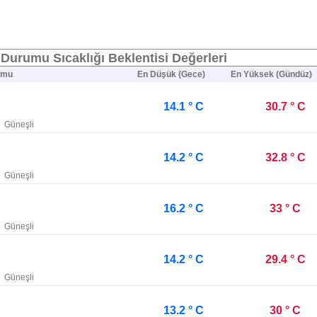
Durumu Sıcaklığı Beklentisi Değerleri
umu
En Düşük (Gece)
En Yüksek (Gündüz)
14.1 ° C
30.7 ° C
Güneşli
14.2 ° C
32.8 ° C
Güneşli
16.2 ° C
33 ° C
Güneşli
14.2 ° C
29.4 ° C
Güneşli
13.2 ° C
30 ° C