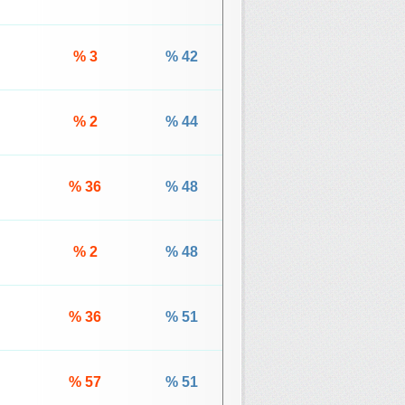
% 3
% 42
% 2
% 44
% 36
% 48
% 2
% 48
% 36
% 51
% 57
% 51