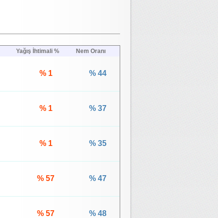
Yağış İhtimali %
Nem Oranı
% 1
% 44
% 1
% 37
% 1
% 35
% 57
% 47
% 57
% 48