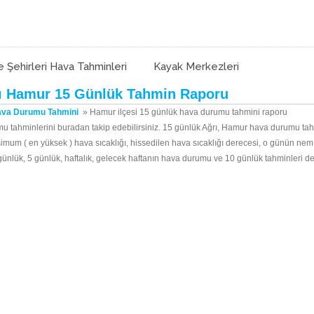
e Şehirleri Hava Tahminleri
Kayak Merkezleri
ı Hamur 15 Günlük Tahmin Raporu
ava Durumu Tahmini
»
Hamur ilçesi 15 günlük hava durumu tahmini raporu
u tahminlerini buradan takip edebilirsiniz. 15 günlük Ağrı, Hamur hava durumu tahm
simum ( en yüksek ) hava sıcaklığı, hissedilen hava sıcaklığı derecesi, o günün ne
 3 günlük, 5 günlük, haftalık, gelecek haftanın hava durumu ve 10 günlük tahminleri d