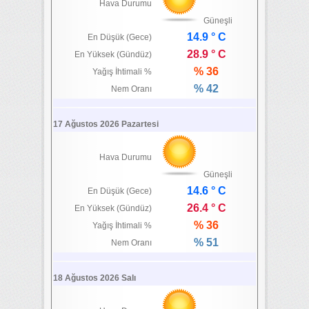
Hava Durumu
Güneşli
14.9 ° C
En Düşük (Gece)
28.9 ° C
En Yüksek (Gündüz)
% 36
Yağış İhtimali %
% 42
Nem Oranı
17 Ağustos 2026 Pazartesi
Hava Durumu
Güneşli
14.6 ° C
En Düşük (Gece)
26.4 ° C
En Yüksek (Gündüz)
% 36
Yağış İhtimali %
% 51
Nem Oranı
18 Ağustos 2026 Salı