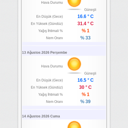
Hava Durumu
Güneşli
16.6 ° C
En Düşük (Gece)
31.4 ° C
En Yüksek (Gündüz)
% 1
Yağış İhtimali %
% 33
Nem Oranı
13 Ağustos 2026 Perşembe
Hava Durumu
Güneşli
16.5 ° C
En Düşük (Gece)
30 ° C
En Yüksek (Gündüz)
% 1
Yağış İhtimali %
% 39
Nem Oranı
14 Ağustos 2026 Cuma