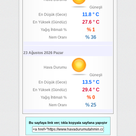
Güneşli
11.8 ° C
En Düşük (Gece)
27.6 ° C
En Yüksek (Gündüz)
% 1
Yağış İhtimali %
% 36
Nem Oranı
23 Ağustos 2026 Pazar
Hava Durumu
Güneşli
13.5 ° C
En Düşük (Gece)
29.4 ° C
En Yüksek (Gündüz)
% 0
Yağış İhtimali %
% 25
Nem Oranı
Bu sayfaya link ver; tıkla kopyala sayfana yapıştır