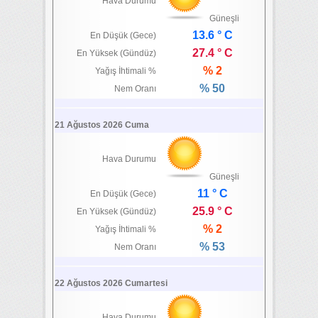
Hava Durumu
Güneşli
13.6 ° C
En Düşük (Gece)
27.4 ° C
En Yüksek (Gündüz)
% 2
Yağış İhtimali %
% 50
Nem Oranı
21 Ağustos 2026 Cuma
Hava Durumu
Güneşli
11 ° C
En Düşük (Gece)
25.9 ° C
En Yüksek (Gündüz)
% 2
Yağış İhtimali %
% 53
Nem Oranı
22 Ağustos 2026 Cumartesi
Hava Durumu