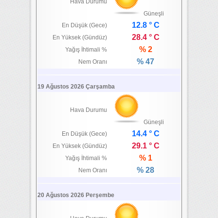
Hava Durumu
Güneşli
12.8 ° C
En Düşük (Gece)
28.4 ° C
En Yüksek (Gündüz)
% 2
Yağış İhtimali %
% 47
Nem Oranı
19 Ağustos 2026 Çarşamba
Hava Durumu
Güneşli
14.4 ° C
En Düşük (Gece)
29.1 ° C
En Yüksek (Gündüz)
% 1
Yağış İhtimali %
% 28
Nem Oranı
20 Ağustos 2026 Perşembe