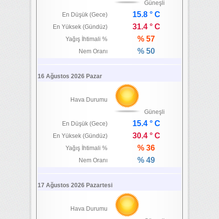
Güneşli
15.8 ° C
En Düşük (Gece)
31.4 ° C
En Yüksek (Gündüz)
% 57
Yağış İhtimali %
% 50
Nem Oranı
16 Ağustos 2026 Pazar
Hava Durumu
Güneşli
15.4 ° C
En Düşük (Gece)
30.4 ° C
En Yüksek (Gündüz)
% 36
Yağış İhtimali %
% 49
Nem Oranı
17 Ağustos 2026 Pazartesi
Hava Durumu