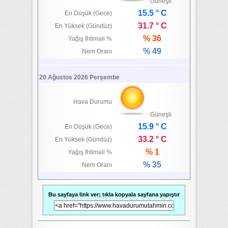
Güneşli
15.5 ° C
En Düşük (Gece)
31.7 ° C
En Yüksek (Gündüz)
% 36
Yağış İhtimali %
% 49
Nem Oranı
20 Ağustos 2026 Perşembe
Hava Durumu
Güneşli
15.9 ° C
En Düşük (Gece)
33.2 ° C
En Yüksek (Gündüz)
% 1
Yağış İhtimali %
% 35
Nem Oranı
Bu sayfaya link ver; tıkla kopyala sayfana yapıştır