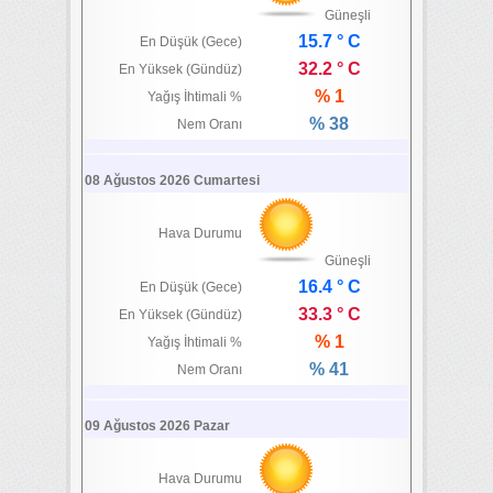
Güneşli
15.7 ° C
En Düşük (Gece)
32.2 ° C
En Yüksek (Gündüz)
% 1
Yağış İhtimali %
% 38
Nem Oranı
08 Ağustos 2026 Cumartesi
Hava Durumu
Güneşli
16.4 ° C
En Düşük (Gece)
33.3 ° C
En Yüksek (Gündüz)
% 1
Yağış İhtimali %
% 41
Nem Oranı
09 Ağustos 2026 Pazar
Hava Durumu