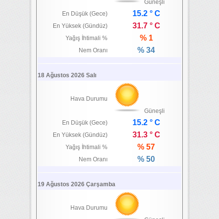
Güneşli
15.2 ° C
En Düşük (Gece)
31.7 ° C
En Yüksek (Gündüz)
% 1
Yağış İhtimali %
% 34
Nem Oranı
18 Ağustos 2026 Salı
Hava Durumu
Güneşli
15.2 ° C
En Düşük (Gece)
31.3 ° C
En Yüksek (Gündüz)
% 57
Yağış İhtimali %
% 50
Nem Oranı
19 Ağustos 2026 Çarşamba
Hava Durumu