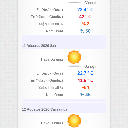
Güneşli
22.4 ° C
En Düşük (Gece)
42 ° C
En Yüksek (Gündüz)
% 2
Yağış İhtimali %
% 50
Nem Oranı
11 Ağustos 2026 Salı
Hava Durumu
Güneşli
22.7 ° C
En Düşük (Gece)
41.6 ° C
En Yüksek (Gündüz)
% 1
Yağış İhtimali %
% 45
Nem Oranı
12 Ağustos 2026 Çarşamba
Hava Durumu