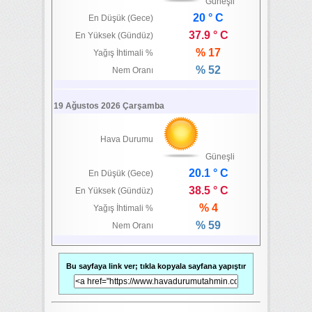
Güneşli
20 ° C
En Düşük (Gece)
37.9 ° C
En Yüksek (Gündüz)
% 17
Yağış İhtimali %
% 52
Nem Oranı
19 Ağustos 2026 Çarşamba
Hava Durumu
Güneşli
20.1 ° C
En Düşük (Gece)
38.5 ° C
En Yüksek (Gündüz)
% 4
Yağış İhtimali %
% 59
Nem Oranı
Bu sayfaya link ver; tıkla kopyala sayfana yapıştır