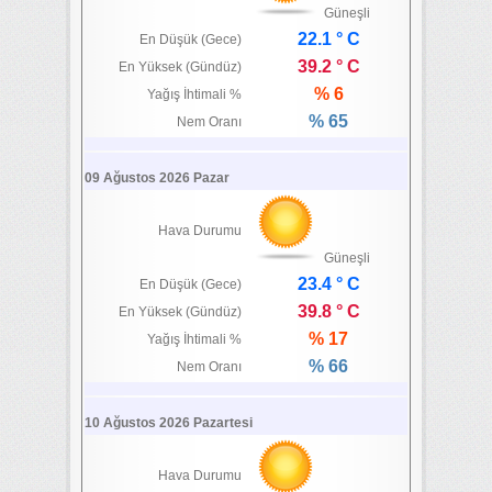
Güneşli
22.1 ° C
En Düşük (Gece)
39.2 ° C
En Yüksek (Gündüz)
% 6
Yağış İhtimali %
% 65
Nem Oranı
09 Ağustos 2026 Pazar
Hava Durumu
Güneşli
23.4 ° C
En Düşük (Gece)
39.8 ° C
En Yüksek (Gündüz)
% 17
Yağış İhtimali %
% 66
Nem Oranı
10 Ağustos 2026 Pazartesi
Hava Durumu